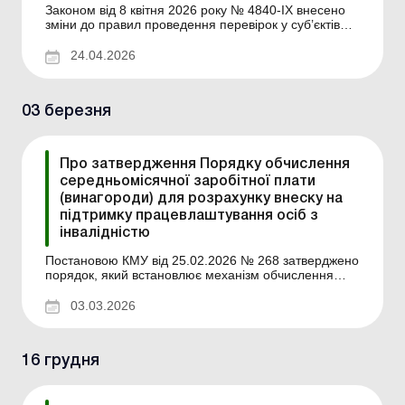
Законом від 8 квітня 2026 року № 4840-IX внесено
зміни до правил проведення перевірок у суб’єктів
господарювання, він визначає правові та
організаційні засади державного нагляду
24.04.2026
(контролю), основні принципи і порядок його
здійснення, повноваження органів державного
нагляду (контролю), відповідальність їхніх
03 березня
посадових осіб, а також права, обов’язки та
відповідальність суб’єктів господарювання під час
здійснення державного нагляду (контролю).
Про затвердження Порядку обчислення
середньомісячної заробітної плати
(винагороди) для розрахунку внеску на
підтримку працевлаштування осіб з
інвалідністю
Постановою КМУ від 25.02.2026 № 268 затверджено
порядок, який встановлює механізм обчислення
середньомісячної заробітної плати (винагороди) за
відповідний календарний квартал, розрахованої на
03.03.2026
одного працівника, для визначення розміру внеску
на підтримку працевлаштування осіб з інвалідністю,
що сплачується відповідно до Закону “Про основи
16 грудня
соціальної захищеності осіб з інвалідністю в Україні”.