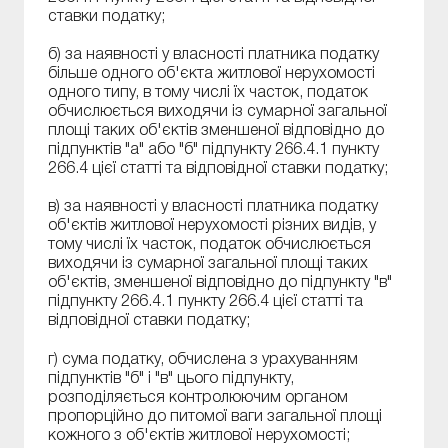
ставки податку;
б) за наявності у власності платника податку
більше одного об'єкта житлової нерухомості
одного типу, в тому числі їх часток, податок
обчислюється виходячи із сумарної загальної
площі таких об'єктів зменшеної відповідно до
підпунктів "а" або "б" підпункту 266.4.1 пункту
266.4 цієї статті та відповідної ставки податку;
в) за наявності у власності платника податку
об'єктів житлової нерухомості різних видів, у
тому числі їх часток, податок обчислюється
виходячи із сумарної загальної площі таких
об'єктів, зменшеної відповідно до підпункту "в"
підпункту 266.4.1 пункту 266.4 цієї статті та
відповідної ставки податку;
г) сума податку, обчислена з урахуванням
підпунктів "б" і "в" цього підпункту,
розподіляється контролюючим органом
пропорційно до питомої ваги загальної площі
кожного з об'єктів житлової нерухомості;