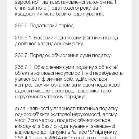
заробітної плати, встановленої законом на 1
січня звітного (податкового) року, за 1
квадратний метр бази оподаткування.
266.6. Податковий період
266.6.1. Базовий податковий (звітний) період
дорівнює календарному року.
266.7. Порядок обчислення суми податку
266.7.1. Обчислення суми податку з об'єкта/
об'єктів житлової нерухомості, які перебувають
у власності фізичних осіб, здійснюється
контролюючим органом за місцем податкової
адреси (місцем реєстрації) власника такої
нерухомості у такому порядку:
а) за наявності у власності платника податку
одного об'єкта житлової нерухомості, в тому
числі його частки, податок обчислюється,
виходячи з бази оподаткування, зменшеної
відповідно до підпунктів "а" або "б" підпункту
266.4.1 пункту 266.4 цієї статті та відповідної