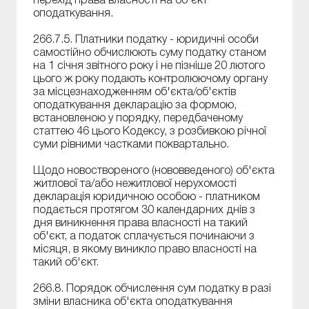
перехід права власності на об'єкт
оподаткування.
266.7.5. Платники податку - юридичні особи
самостійно обчислюють суму податку станом
на 1 січня звітного року і не пізніше 20 лютого
цього ж року подають контролюючому органу
за місцезнаходженням об'єкта/об'єктів
оподаткування декларацію за формою,
встановленою у порядку, передбаченому
статтею 46 цього Кодексу, з розбивкою річної
суми рівними частками поквартально.
Щодо новоствореного (нововведеного) об'єкта
житлової та/або нежитлової нерухомості
декларація юридичною особою - платником
подається протягом 30 календарних днів з
дня виникнення права власності на такий
об'єкт, а податок сплачується починаючи з
місяця, в якому виникло право власності на
такий об'єкт.
266.8. Порядок обчислення сум податку в разі
зміни власника об'єкта оподаткування