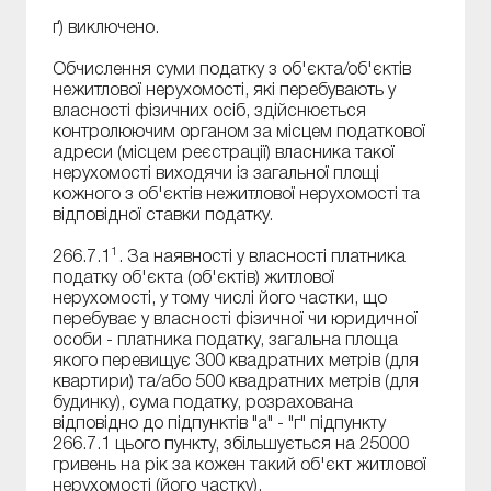
ґ) виключено.
Обчислення суми податку з об'єкта/об'єктів
нежитлової нерухомості, які перебувають у
власності фізичних осіб, здійснюється
контролюючим органом за місцем податкової
адреси (місцем реєстрації) власника такої
нерухомості виходячи із загальної площі
кожного з об'єктів нежитлової нерухомості та
відповідної ставки податку.
1
266.7.1
. За наявності у власності платника
податку об'єкта (об'єктів) житлової
нерухомості, у тому числі його частки, що
перебуває у власності фізичної чи юридичної
особи - платника податку, загальна площа
якого перевищує 300 квадратних метрів (для
квартири) та/або 500 квадратних метрів (для
будинку), сума податку, розрахована
відповідно до підпунктів "а" - "г" підпункту
266.7.1 цього пункту, збільшується на 25000
гривень на рік за кожен такий об'єкт житлової
нерухомості (його частку).