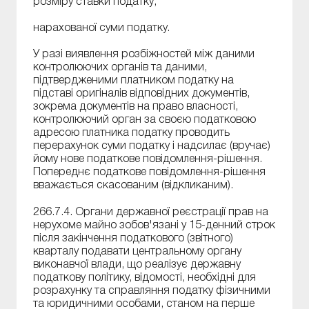
розміру ставки податку;
нарахованої суми податку.
У разі виявлення розбіжностей між даними
контролюючих органів та даними,
підтвердженими платником податку на
підставі оригіналів відповідних документів,
зокрема документів на право власності,
контролюючий орган за своєю податковою
адресою платника податку проводить
перерахунок суми податку і надсилає (вручає)
йому нове податкове повідомлення-рішення.
Попереднє податкове повідомлення-рішення
вважається скасованим (відкликаним).
266.7.4. Органи державної реєстрації прав на
нерухоме майно зобов'язані у 15-денний строк
після закінчення податкового (звітного)
кварталу подавати центральному органу
виконавчої влади, що реалізує державну
податкову політику, відомості, необхідні для
розрахунку та справляння податку фізичними
та юридичними особами, станом на перше