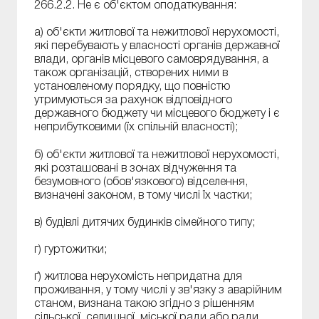
266.2.2. Не є об'єктом оподаткування:
а) об'єкти житлової та нежитлової нерухомості,
які перебувають у власності органів державної
влади, органів місцевого самоврядування, а
також організацій, створених ними в
установленому порядку, що повністю
утримуються за рахунок відповідного
державного бюджету чи місцевого бюджету і є
неприбутковими (їх спільній власності);
б) об'єкти житлової та нежитлової нерухомості,
які розташовані в зонах відчуження та
безумовного (обов'язкового) відселення,
визначені законом, в тому числі їх частки;
в) будівлі дитячих будинків сімейного типу;
г) гуртожитки;
ґ) житлова нерухомість непридатна для
проживання, у тому числі у зв'язку з аварійним
станом, визнана такою згідно з рішенням
сільської, селищної, міської ради або ради