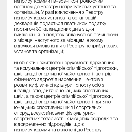
неприбутковими і внесені контролюючим
органом до Реєстру неприбуткових установ та
організацій. У разі виключення з Реєстру
неприбуткових установ та організацій
декларація подається платником податку
протягом 30 календарних днів з дня
виключення, а податок сплачується починаючи
з місяця, наступного за місяцем, в якому
відбулося виключення з Реєстру неприбуткових
установ та організацій;
й) об'єкти нежитлової нерухомості державних
та комунальних центрів олімпійської підготовки,
шкіл вищої спортивної майстерності, центрів
фізичного здоров'я населення, центрів з
розвитку фізичної культури і спорту осіб з
інвалідністю, дитячо-юнацьких спортивних
шкіл, а також центрів олімпійської підготовки,
шкіл вищої спортивної майстерності, дитячо-
юнацьких спортивних шкіл і спортивних
споруд всеукраїнських фізкультурно-
спортивних товариств, їх місцевих осередків та
відокремлених підрозділів, що є
неприбутковими та включені до Реєстру