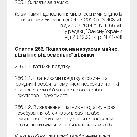
265.1.3. плати за землю.
(Із змінами і доповненнями, внесеними згідно із
законами України від 04.07.2013 р. N 403-VII,
від 27.03.2014 р. N 1166-VII;
у редакції Закону України
від 28.12.2014 р. N 71-VIII)
Стаття 266. Податок на нерухоме майно,
відмінне від земельної ділянки
266.1. Платники податку
266.1.1. Платниками податку є фізичні та
юридичні особи, в тому числі нерезиденти, які
є власниками об'єктів житлової та/або
нежитлової нерухомості.
266.1.2. Визначення платників податку в разі
перебування об'єктів житлової та/або
нежитлової нерухомості у спільній частковій
або спільній сумісній власності кількох осіб:
а) якщо об'єкт житлової та/або нежитлової