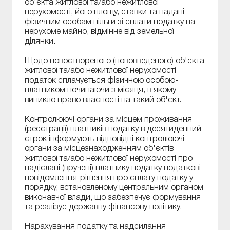
об'єкта житлової та/або нежитлової
нерухомості, його площу, ставки та надані
фізичним особам пільги зі сплати податку на
нерухоме майно, відмінне від земельної
ділянки.
Щодо новоствореного (нововведеного) об'єкта
житлової та/або нежитлової нерухомості
податок сплачується фізичною особою-
платником починаючи з місяця, в якому
виникло право власності на такий об'єкт.
Контролюючі органи за місцем проживання
(реєстрації) платників податку в десятиденний
строк інформують відповідні контролюючі
органи за місцезнаходженням об'єктів
житлової та/або нежитлової нерухомості про
надіслані (вручені) платнику податку податкові
повідомлення-рішення про сплату податку у
порядку, встановленому центральним органом
виконавчої влади, що забезпечує формування
та реалізує державну фінансову політику.
Нарахування податку та надсилання