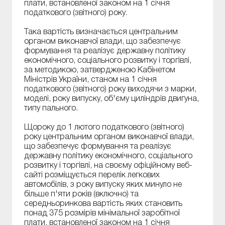
плати, встановленої законом на 1 січня
податкового (звітного) року.
Така вартість визначається центральним
органом виконавчої влади, що забезпечує
формування та реалізує державну політику
економічного, соціального розвитку і торгівлі,
за методикою, затвердженою Кабінетом
Міністрів України, станом на 1 січня
податкового (звітного) року виходячи з марки,
моделі, року випуску, об'єму циліндрів двигуна,
типу пального.
Щороку до 1 лютого податкового (звітного)
року центральним органом виконавчої влади,
що забезпечує формування та реалізує
державну політику економічного, соціального
розвитку і торгівлі, на своєму офіційному веб-
сайті розміщується перелік легкових
автомобілів, з року випуску яких минуло не
більше п'яти років (включно) та
середньоринкова вартість яких становить
понад 375 розмірів мінімальної заробітної
плати, встановленої законом на 1 січня