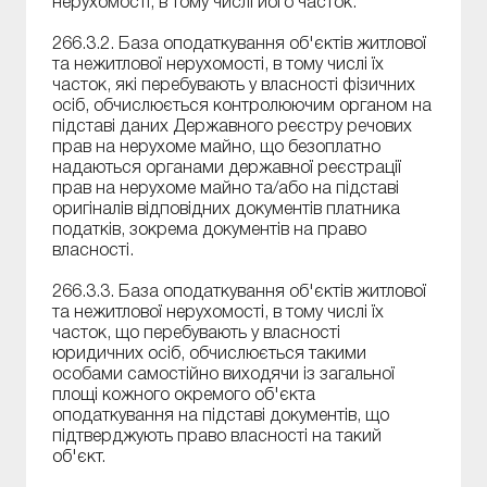
нерухомості, в тому числі його часток.
266.3.2. База оподаткування об'єктів житлової
та нежитлової нерухомості, в тому числі їх
часток, які перебувають у власності фізичних
осіб, обчислюється контролюючим органом на
підставі даних Державного реєстру речових
прав на нерухоме майно, що безоплатно
надаються органами державної реєстрації
прав на нерухоме майно та/або на підставі
оригіналів відповідних документів платника
податків, зокрема документів на право
власності.
266.3.3. База оподаткування об'єктів житлової
та нежитлової нерухомості, в тому числі їх
часток, що перебувають у власності
юридичних осіб, обчислюється такими
особами самостійно виходячи із загальної
площі кожного окремого об'єкта
оподаткування на підставі документів, що
підтверджують право власності на такий
об'єкт.