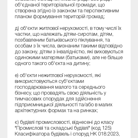
об'єднаної територіальної громади, що
створена згідно із законом та перспективним
планом формування територій громад;
д) об'єкти житлової нерухомості, в тому числі їх
частки, що належать дітям-сиротам, дітям,
позбавленим батьківського піклування, та
особам з їх числа, визнаним такими відповідно
до закону, дітям з інвалідністю, які виховуються
одинокими матерями (батьками), але не більше
одного такого об'єкта на дитину;
е) об'єкти нежитлової нерухомості, які
використовуються суб'єктами
господарювання малого та середнього
бізнесу, що провадять свою діяльність у
тимчасових спорудах для здійснення
підприємницької діяльності та/або в малих
архітектурних формах та на ринках;
є) будівлі промисловості, віднесені до класу
"Промислові та складські будівлі" (код 125)
Класифікатора будівель і споруд НК 018:2023,