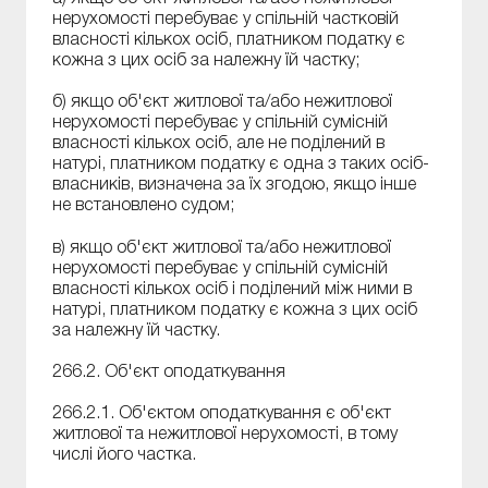
нерухомості перебуває у спільній частковій
власності кількох осіб, платником податку є
кожна з цих осіб за належну їй частку;
б) якщо об'єкт житлової та/або нежитлової
нерухомості перебуває у спільній сумісній
власності кількох осіб, але не поділений в
натурі, платником податку є одна з таких осіб-
власників, визначена за їх згодою, якщо інше
не встановлено судом;
в) якщо об'єкт житлової та/або нежитлової
нерухомості перебуває у спільній сумісній
власності кількох осіб і поділений між ними в
натурі, платником податку є кожна з цих осіб
за належну їй частку.
266.2. Об'єкт оподаткування
266.2.1. Об'єктом оподаткування є об'єкт
житлової та нежитлової нерухомості, в тому
числі його частка.