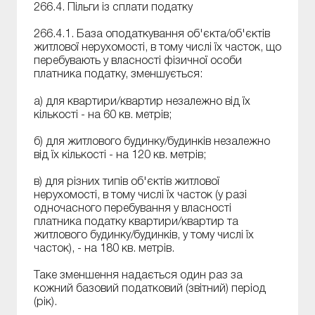
266.4. Пільги із сплати податку
266.4.1. База оподаткування об'єкта/об'єктів
житлової нерухомості, в тому числі їх часток, що
перебувають у власності фізичної особи
платника податку, зменшується:
а) для квартири/квартир незалежно від їх
кількості - на 60 кв. метрів;
б) для житлового будинку/будинків незалежно
від їх кількості - на 120 кв. метрів;
в) для різних типів об'єктів житлової
нерухомості, в тому числі їх часток (у разі
одночасного перебування у власності
платника податку квартири/квартир та
житлового будинку/будинків, у тому числі їх
часток), - на 180 кв. метрів.
Таке зменшення надається один раз за
кожний базовий податковий (звітний) період
(рік).