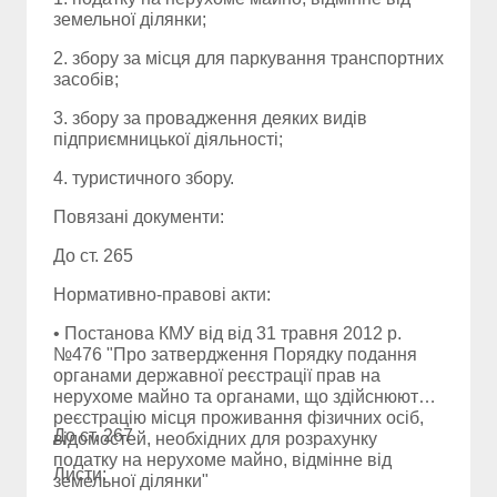
земельної ділянки;
2. збору за місця для паркування транспортних
засобів;
3. збору за провадження деяких видів
підприємницької діяльності;
4. туристичного збору.
Повязані документи:
До ст. 265
Нормативно-правові акти:
• Постанова КМУ від від 31 травня 2012 р.
№476 "Про затвердження Порядку подання
органами державної реєстрації прав на
нерухоме майно та органами, що здійснюють
реєстрацію місця проживання фізичних осіб,
До ст. 267
відомостей, необхідних для розрахунку
податку на нерухоме майно, відмінне від
Листи:
земельної ділянки"