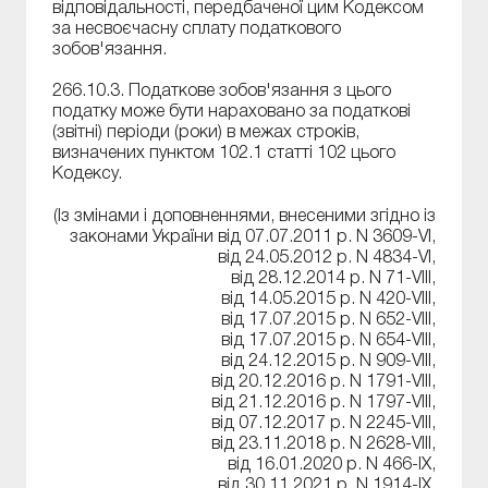
відповідальності, передбаченої цим Кодексом
за несвоєчасну сплату податкового
зобов'язання.
266.10.3. Податкове зобов'язання з цього
податку може бути нараховано за податкові
(звітні) періоди (роки) в межах строків,
визначених пунктом 102.1 статті 102 цього
Кодексу.
(Із змінами і доповненнями, внесеними згідно із
законами України від 07.07.2011 р. N 3609-VI,
від 24.05.2012 р. N 4834-VI,
від 28.12.2014 р. N 71-VIII,
від 14.05.2015 р. N 420-VIII,
від 17.07.2015 р. N 652-VIII,
від 17.07.2015 р. N 654-VIII,
від 24.12.2015 р. N 909-VIII,
від 20.12.2016 р. N 1791-VIII,
від 21.12.2016 р. N 1797-VIII,
від 07.12.2017 р. N 2245-VIII,
від 23.11.2018 р. N 2628-VIII,
від 16.01.2020 р. N 466-IX,
від 30.11.2021 р. N 1914-IX,