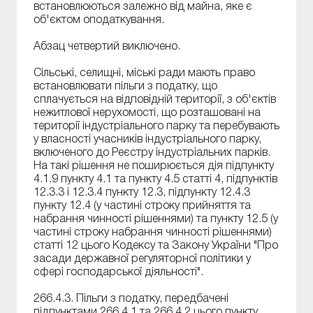
встановлюються залежно від майна, яке є
об'єктом оподаткування.
Абзац четвертий виключено.
Сільські, селищні, міські ради мають право
встановлювати пільги з податку, що
сплачується на відповідній території, з об'єктів
нежитлової нерухомості, що розташовані на
території індустріального парку та перебувають
у власності учасників індустріального парку,
включеного до Реєстру індустріальних парків.
На такі рішення не поширюється дія підпункту
4.1.9 пункту 4.1 та пункту 4.5 статті 4, підпунктів
12.3.3 і 12.3.4 пункту 12.3, підпункту 12.4.3
пункту 12.4 (у частині строку прийняття та
набрання чинності рішеннями) та пункту 12.5 (у
частині строку набрання чинності рішеннями)
статті 12 цього Кодексу та Закону України "Про
засади державної регуляторної політики у
сфері господарської діяльності".
266.4.3. Пільги з податку, передбачені
підпунктами 266.4.1 та 266.4.2 цього пункту,