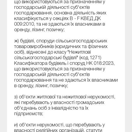
що використовуються за призначенням у
господарській діяльності суб'єктів
господарювання, основна діяльність яких
класифікується у секціях B - F КВЕД ДК
009:2010, та не здаються їх власниками в
оренду, лізинг, позичку;
ж) будівлі, споруди сільськогосподарських
товаровиробників (юридичних та фізичних
осіб), віднесені до класу "Нежитлові
сільськогосподарські будівлі" (код 1271)
Класифікатора будівель і споруд НК 018:2023,
що використовуються за призначенням у
господарській діяльності суб'єктів
господарювання та не здаються їх власниками
в оренду, лізинг, позичку;
з) об'єкти житлової та нежитлової нерухомості,
які перебувають у власності громадських
об'єднань осіб з інвалідністю та їх
підприємств;
и) об'єкти нерухомості, що перебувають у
власності релігійних організацій, статути