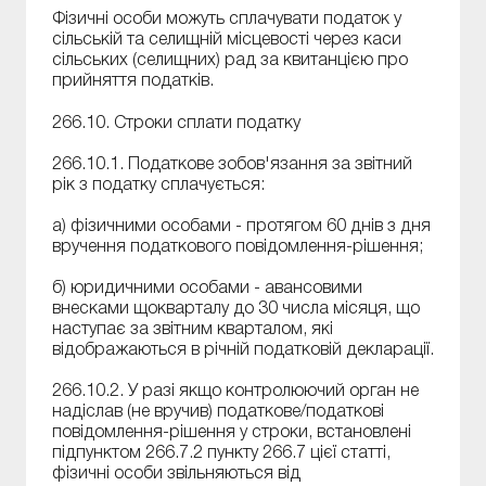
Фізичні особи можуть сплачувати податок у
сільській та селищній місцевості через каси
сільських (селищних) рад за квитанцією про
прийняття податків.
266.10. Строки сплати податку
266.10.1. Податкове зобов'язання за звітний
рік з податку сплачується:
а) фізичними особами - протягом 60 днів з дня
вручення податкового повідомлення-рішення;
б) юридичними особами - авансовими
внесками щокварталу до 30 числа місяця, що
наступає за звітним кварталом, які
відображаються в річній податковій декларації.
266.10.2. У разі якщо контролюючий орган не
надіслав (не вручив) податкове/податкові
повідомлення-рішення у строки, встановлені
підпунктом 266.7.2 пункту 266.7 цієї статті,
фізичні особи звільняються від