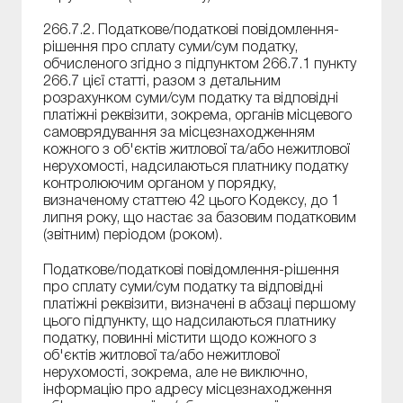
266.7.2. Податкове/податкові повідомлення-
рішення про сплату суми/сум податку,
обчисленого згідно з підпунктом 266.7.1 пункту
266.7 цієї статті, разом з детальним
розрахунком суми/сум податку та відповідні
платіжні реквізити, зокрема, органів місцевого
самоврядування за місцезнаходженням
кожного з об'єктів житлової та/або нежитлової
нерухомості, надсилаються платнику податку
контролюючим органом у порядку,
визначеному статтею 42 цього Кодексу, до 1
липня року, що настає за базовим податковим
(звітним) періодом (роком).
Податкове/податкові повідомлення-рішення
про сплату суми/сум податку та відповідні
платіжні реквізити, визначені в абзаці першому
цього підпункту, що надсилаються платнику
податку, повинні містити щодо кожного з
об'єктів житлової та/або нежитлової
нерухомості, зокрема, але не виключно,
інформацію про адресу місцезнаходження