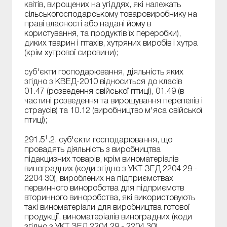
квітів, вирощених на угіддях, які належать
сільськогосподарському товаровиробнику на
праві власності або надані йому в
користування, та продуктів їх переробки),
диких тварин і птахів, хутряних виробів і хутра
(крім хутрової сировини);
суб'єкти господарювання, діяльність яких
згідно з КВЕД-2010 відноситься до класів
01.47 (розведення свійської птиці), 01.49 (в
частині розведення та вирощування перепелів і
страусів) та 10.12 (виробництво м'яса свійської
птиці);
1
291.5
.2. суб'єкти господарювання, що
провадять діяльність з виробництва
підакцизних товарів, крім виноматеріалів
виноградних (коди згідно з УКТ ЗЕД 2204 29 -
2204 30), вироблених на підприємствах
первинного виноробства для підприємств
вторинного виноробства, які використовують
такі виноматеріали для виробництва готової
продукції, виноматеріалів виноградних (коди
згідно з УКТ ЗЕД 2204 29 - 2204 30),