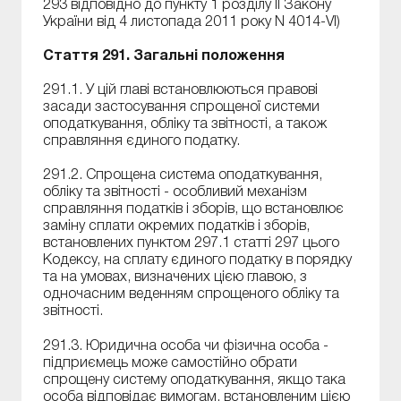
293 відповідно до пункту 1 розділу II Закону
України від 4 листопада 2011 року N 4014-VI)
Стаття 291. Загальні положення
291.1. У цій главі встановлюються правові
засади застосування спрощеної системи
оподаткування, обліку та звітності, а також
справляння єдиного податку.
291.2. Спрощена система оподаткування,
обліку та звітності - особливий механізм
справляння податків і зборів, що встановлює
заміну сплати окремих податків і зборів,
встановлених пунктом 297.1 статті 297 цього
Кодексу, на сплату єдиного податку в порядку
та на умовах, визначених цією главою, з
одночасним веденням спрощеного обліку та
звітності.
291.3. Юридична особа чи фізична особа -
підприємець може самостійно обрати
спрощену систему оподаткування, якщо така
особа відповідає вимогам, встановленим цією