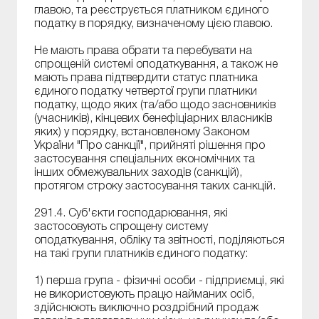
главою, та реєструється платником єдиного
податку в порядку, визначеному цією главою.
Не мають права обрати та перебувати на
спрощеній системі оподаткування, а також не
мають права підтвердити статус платника
єдиного податку четвертої групи платники
податку, щодо яких (та/або щодо засновників
(учасників), кінцевих бенефіціарних власників
яких) у порядку, встановленому Законом
України "Про санкції", прийняті рішення про
застосування спеціальних економічних та
інших обмежувальних заходів (санкцій),
протягом строку застосування таких санкцій.
291.4. Суб'єкти господарювання, які
застосовують спрощену систему
оподаткування, обліку та звітності, поділяються
на такі групи платників єдиного податку:
1) перша група - фізичні особи - підприємці, які
не використовують працю найманих осіб,
здійснюють виключно роздрібний продаж