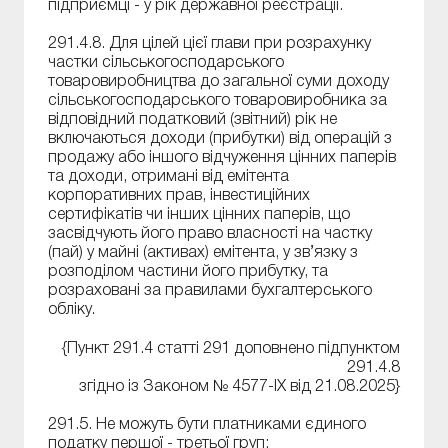
підприємці - у рік державної реєстрації.
291.4.8. Для цілей цієї глави при розрахунку
частки сільськогосподарського
товаровиробництва до загальної суми доходу
сільськогосподарського товаровиробника за
відповідний податковий (звітний) рік не
включаються доходи (прибутки) від операцій з
продажу або іншого відчуження цінних паперів
та доходи, отримані від емітента
корпоративних прав, інвестиційних
сертифікатів чи інших цінних паперів, що
засвідчують його право власності на частку
(пай) у майні (активах) емітента, у зв’язку з
розподілом частини його прибутку, та
розраховані за правилами бухгалтерського
обліку.
{Пункт 291.4 статті 291 доповнено підпунктом
291.4.8
згідно із Законом № 4577-IX від 21.08.2025}
291.5. Не можуть бути платниками єдиного
податку першої - третьої груп: