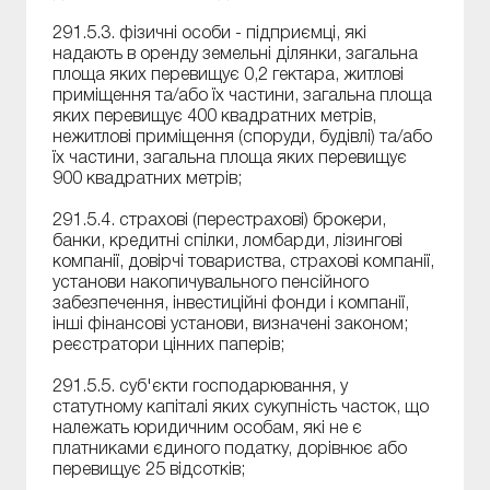
291.5.3. фізичні особи - підприємці, які
надають в оренду земельні ділянки, загальна
площа яких перевищує 0,2 гектара, житлові
приміщення та/або їх частини, загальна площа
яких перевищує 400 квадратних метрів,
нежитлові приміщення (споруди, будівлі) та/або
їх частини, загальна площа яких перевищує
900 квадратних метрів;
291.5.4. страхові (перестрахові) брокери,
банки, кредитні спілки, ломбарди, лізингові
компанії, довірчі товариства, страхові компанії,
установи накопичувального пенсійного
забезпечення, інвестиційні фонди і компанії,
інші фінансові установи, визначені законом;
реєстратори цінних паперів;
291.5.5. суб'єкти господарювання, у
статутному капіталі яких сукупність часток, що
належать юридичним особам, які не є
платниками єдиного податку, дорівнює або
перевищує 25 відсотків;