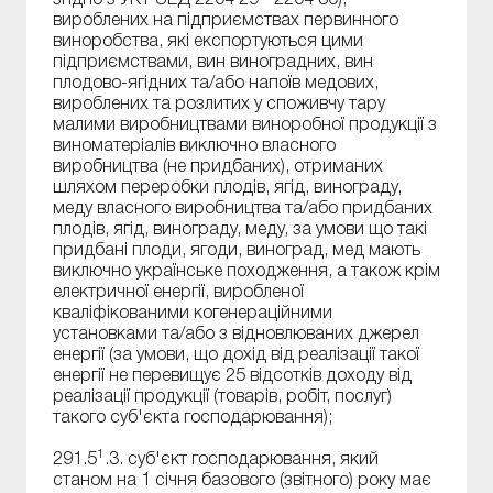
вироблених на підприємствах первинного
виноробства, які експортуються цими
підприємствами, вин виноградних, вин
плодово-ягідних та/або напоїв медових,
вироблених та розлитих у споживчу тару
малими виробництвами виноробної продукції з
виноматеріалів виключно власного
виробництва (не придбаних), отриманих
шляхом переробки плодів, ягід, винограду,
меду власного виробництва та/або придбаних
плодів, ягід, винограду, меду, за умови що такі
придбані плоди, ягоди, виноград, мед мають
виключно українське походження, а також крім
електричної енергії, виробленої
кваліфікованими когенераційними
установками та/або з відновлюваних джерел
енергії (за умови, що дохід від реалізації такої
енергії не перевищує 25 відсотків доходу від
реалізації продукції (товарів, робіт, послуг)
такого суб'єкта господарювання);
1
291.5
.3. суб'єкт господарювання, який
станом на 1 січня базового (звітного) року має