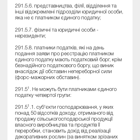
291.5.6. представництва, філії, відділення та
інші відокремлені підрозділи юридичної особи,
яка не є платником єдиного податку;
291.5.7. фізичні та юридичні особи -
нерезиденти;
291.5.8. платники податків, які на день
подання заяви про реєстрацію платником
єдиного податку мають податковий борг, крім
безнадійного податкового боргу, що виник
внаслідок дії обставин непереборної сили
(форс-мажорних обставин).
1
291.5
. Не можуть бути платниками єдиного
податку четвертої групи:
1
291.5
.1. суб'єкти господарювання, у яких
понад 50 відсотків доходу, отриманого від
продажу сільськогосподарської продукції
власного виробництва та продуктів її
переробки, становить дохід від реалізації
декоративних рослин (за винятком зрізаних