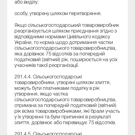
або виділу;
особу, утворену шляхом перетворення.
Якщо сільськогосподарський товаровиробник
реорганізується шляхом приєднання згідно з
відповідними нормами Цивільного кодексу
України, то норма щодо дотримання частки
сільськогосподарського товаровиробництва,
яка дорівнює 75 відсотків за попередній
податковий (звітний) рік, поширюється на усіх
учасників такої реорганізації.
291.4.4. Сільськогосподарські
товаровиробники, утворені шляхом злиття,
можуть бути платниками податку в рік
утворення, якщо частка
сільськогосподарського товаровиробництва,
отримана за попередній податковий (звітний)
рік всіма товаровиробниками, які брали участь
у їх утворенні та були припинені в результаті
злиття, дорівнює або перевищує 75 відсотків.
291.4.5. Сільськогосподарські