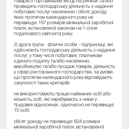
товарів з торговельних місць на ринках та/або
провадять господарську діяльність з надання
побутових послуг населенню і обсяг доходу
яких протягом календарного року не
перевищує 167 розмірів мінімальної заробітної
плати, встановленої законом на 1 січня
податкового (звітного) року;
2) друга група - фізичні особи - підприємці, які
здійснюють господарську діяльність з надання
послуг, у тому числі побутових, платникам
єдиного податку та/або населенню,
виробництво та/або продаж товарів, діяльність
у сфері ресторанного господарства, за умови,
що протягом календарного року відповідають
сукупності таких критеріїв:
не використовують працю найманих осіб або
кількість осіб, які перебувають з ними у
трудових відносинах, одночасно не перевищує
10 осіб;
обсяг доходу не перевищує 834 розміри
мінімальної заробітної плати, встановленої