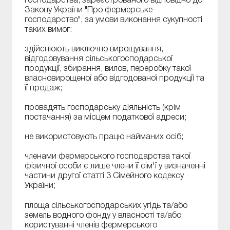
господарства, зареєстрованого відповідно до
Закону України "Про фермерське
господарство", за умови виконання сукупності
таких вимог:
здійснюють виключно вирощування,
відгодовування сільськогосподарської
продукції, збирання, вилов, переробку такої
власновирощеної або відгодованої продукції та
її продаж;
провадять господарську діяльність (крім
постачання) за місцем податкової адреси;
не використовують працю найманих осіб;
членами фермерського господарства такої
фізичної особи є лише члени її сім'ї у визначенні
частини другої статті 3 Сімейного кодексу
України;
площа сільськогосподарських угідь та/або
земель водного фонду у власності та/або
користуванні членів фермерського