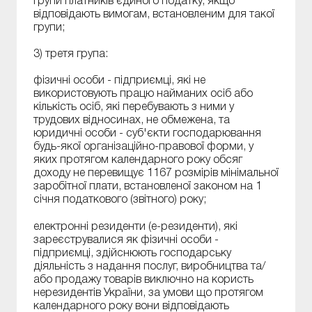
групи платників єдиного податку, якщо
відповідають вимогам, встановленим для такої
групи;
3) третя група:
фізичні особи - підприємці, які не
використовують працю найманих осіб або
кількість осіб, які перебувають з ними у
трудових відносинах, не обмежена, та
юридичні особи - суб'єкти господарювання
будь-якої організаційно-правової форми, у
яких протягом календарного року обсяг
доходу не перевищує 1167 розмірів мінімальної
заробітної плати, встановленої законом на 1
січня податкового (звітного) року;
електронні резиденти (е-резиденти), які
зареєструвалися як фізичні особи -
підприємці, здійснюють господарську
діяльність з надання послуг, виробництва та/
або продажу товарів виключно на користь
нерезидентів України, за умови що протягом
календарного року вони відповідають