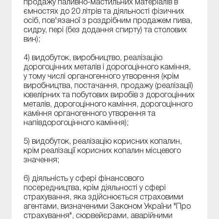
продажу паливно-мастильних матеріалів в
ємностях до 20 літрів та діяльності фізичних
осіб, пов'язаної з роздрібним продажем пива,
сидру, пері (без додання спирту) та столових
вин);
4) видобуток, виробництво, реалізацію
дорогоцінних металів і дорогоцінного каміння,
у тому числі органогенного утворення (крім
виробництва, постачання, продажу (реалізації)
ювелірних та побутових виробів з дорогоцінних
металів, дорогоцінного каміння, дорогоцінного
каміння органогенного утворення та
напівдорогоцінного каміння);
5) видобуток, реалізацію корисних копалин,
крім реалізації корисних копалин місцевого
значення;
6) діяльність у сфері фінансового
посередництва, крім діяльності у сфері
страхування, яка здійснюється страховими
агентами, визначеними Законом України "Про
страхування", сюрвейєрами, аварійними