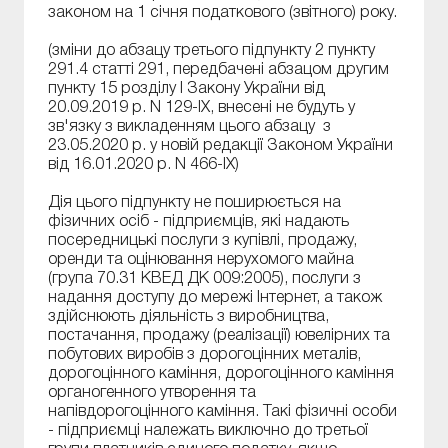
законом на 1 січня податкового (звітного) року.
(зміни до абзацу третього підпункту 2 пункту
291.4 статті 291, передбачені абзацом другим
пункту 15 розділу І Закону України від
20.09.2019 р. N 129-IX, внесені не будуть у
зв'язку з викладенням цього абзацу з
23.05.2020 р. у новій редакції Законом України
від 16.01.2020 р. N 466-IX)
Дія цього підпункту не поширюється на
фізичних осіб - підприємців, які надають
посередницькі послуги з купівлі, продажу,
оренди та оцінювання нерухомого майна
(група 70.31 КВЕД ДК 009:2005), послуги з
надання доступу до мережі Інтернет, а також
здійснюють діяльність з виробництва,
постачання, продажу (реалізації) ювелірних та
побутових виробів з дорогоцінних металів,
дорогоцінного каміння, дорогоцінного каміння
органогенного утворення та
напівдорогоцінного каміння. Такі фізичні особи
- підприємці належать виключно до третьої