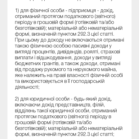
1) для фізичної особи - підприємця - дохід,
отриманий протягом податкового (звітного)
періоду в грошовій формі (готівковій та/або
безготівковій); матеріальній або нематеріальній
формі, визначеній пунктом 292.3 цієї статті.
При цьому до доходу не включаються отримані
такою фізичною особою пасивні доходи у
вигляді процентів, дивідендів, роялті, страхові
виплати і відшкодування, доходи у вигляді
бюджетних грантів, а також доходи, отримані
від продажу рухомого та нерухомого майна,
яке належить на праві власності фізичній особі
та використовується в її господарській
діяльності;
2) для юридичної особи - будь-який дохід,
включаючи дохід представництв, філій,
відділень такої юридичної особи, отриманий
протягом податкового (звітного) періоду в
грошовій формі (готівковій та/або
безготівковій); матеріальній або нематеріальній
формі, визначеній пунктом 292.3 цієї статті;