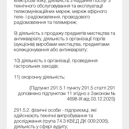
електрозв'язку, діяльність з надання послуг з
технічного обслуговування та експлуатації
телекомунікаційних мереж, мереж ефірного
теле- і радіомовлення, проводового
радіомовлення та телемереж;
9) діяльність з продажу предметів мистецтва та
антикваріату, діяльність з організації торгів
(аукціонів) виробами мистецтва, предметами
колекціонування або антикваріату;
10) діяльність з організації, проведення
гастрольних заходів;
11) охоронну діяльність;
{Підпункт 291.5.1 пункту 291.5 статті 291
доповнено підпунктом 11 згідно з Законом №
4698-IX від 03.12.2025}
291.5.2. фізичні особи - підприємці, які
здійснюють технічні випробування та
дослідження (група 74.3 КВЕД ДК 009:2005),
діяльність у сфері аудиту;