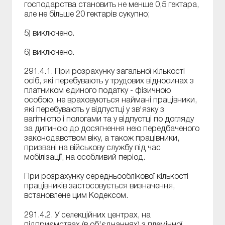
господарства становить не менше 0,5 гектара,
але не більше 20 гектарів сукупно;
5) виключено.
6) виключено.
291.4.1. При розрахунку загальної кількості
осіб, які перебувають у трудових відносинах з
платником єдиного податку - фізичною
особою, не враховуються наймані працівники,
які перебувають у відпустці у зв'язку з
вагітністю і пологами та у відпустці по догляду
за дитиною до досягнення нею передбаченого
законодавством віку, а також працівники,
призвані на військову службу під час
мобілізації, на особливий період.
При розрахунку середньооблікової кількості
працівників застосовується визначення,
встановлене цим Кодексом.
291.4.2. У селекційних центрах, на
підприємствах (в об'єднаннях) з племінної