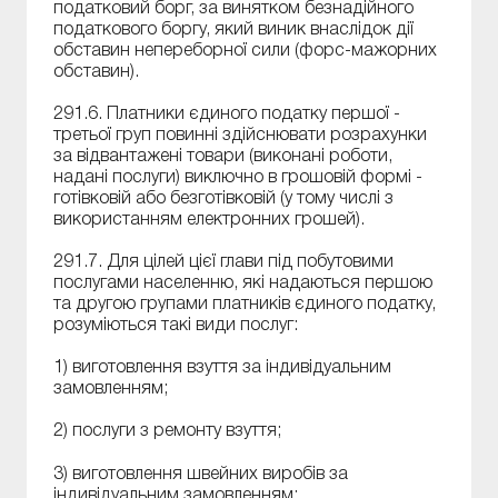
податковий борг, за винятком безнадійного
податкового боргу, який виник внаслідок дії
обставин непереборної сили (форс-мажорних
обставин).
291.6. Платники єдиного податку першої -
третьої груп повинні здійснювати розрахунки
за відвантажені товари (виконані роботи,
надані послуги) виключно в грошовій формі -
готівковій або безготівковій (у тому числі з
використанням електронних грошей).
291.7. Для цілей цієї глави під побутовими
послугами населенню, які надаються першою
та другою групами платників єдиного податку,
розуміються такі види послуг:
1) виготовлення взуття за індивідуальним
замовленням;
2) послуги з ремонту взуття;
3) виготовлення швейних виробів за
індивідуальним замовленням;