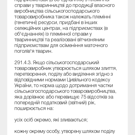
справи у тваринництві до продукції власного
виробництва сільськогосподарського
товаровиробника також належать племінні
(генетичні) ресурси, придбані в інших
селекційних центрах, на підприємствах (в
об'єднаннях) із племінної справи у
тваринництві та реалізовані вітчизняним
підприємствам для осіменіння маточного
поголів'я тварин.
291.4.3. Якщо сільськогосподарський
товаровиробник утворюється шляхом злиття,
перетворення, поділу або виділення згідно з
відповідними нормами Цивільного кодексу
України, то норма щодо дотримання частки
сільськогосподарського товаровиробництва,
яка дорівнює або перевищує 75 відсотків за
попередній податковий (звітний) рік,
поширюється на:
усіх осіб окремо, які зливаються;
кожну окрему особу, утворену шляхом поділу