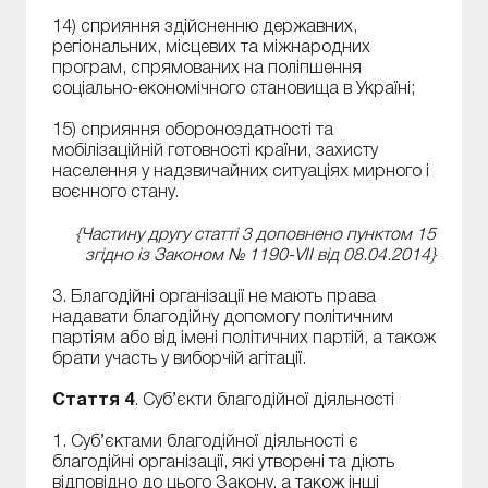
14) сприяння здійсненню державних,
регіональних, місцевих та міжнародних
програм, спрямованих на поліпшення
соціально-економічного становища в Україні;
15) сприяння обороноздатності та
мобілізаційній готовності країни, захисту
населення у надзвичайних ситуаціях мирного і
воєнного стану.
{Частину другу статті 3 доповнено пунктом 15
згідно із Законом № 1190-VII від 08.04.2014}
3. Благодійні організації не мають права
надавати благодійну допомогу політичним
партіям або від імені політичних партій, а також
брати участь у виборчій агітації.
Стаття 4
. Суб’єкти благодійної діяльності
1. Суб’єктами благодійної діяльності є
благодійні організації, які утворені та діють
відповідно до цього Закону, а також інші