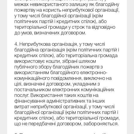
межах невикористаного залишку як благодійну
пожертву на користь неприбуткової організації,
у тому числі благодійної організації (крім
політичних партій і кредитних спілок), або
територіальної громади у строк та відповідно
до умов, визначених договором.
4. Неприбуткова організація, у тому числі
благодійна організація (крім політичних партій і
кредитних спілок), або територіальна громада
використовує кошти, зібрані шляхом
публічного збору благодійних пожертв з
використанням благодійного електронно-
комунікаційного повідомлення, виключно на
цілі, визначені договором, укладеним з
постачальником електронних комунікаційних
послуг. Використання таких коштів на
фінансування адміністративних та інших
витрат неприбуткової організації, у тому числі
благодійної організації (крім політичних партій і
кредитних спілок), або територіальної громади,
що не передбачені договором, забороняється.