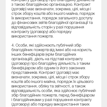
контракту (договору) про благодійну діяльність
з такою благодійною організацією. Контракт
(договір) має визначати, зокрема, цілі, місце і
строк збору коштів або іншого майна, порядок
їх використання, порядок загального доступу
до фінансових звітів благодійної організації та
відповідальність сторін у разі порушення
контракту (договору) або порядку
використання пожертв.
4. Особи, які здійснюють публічний збір
благодійних пожертв від імені або на користь
інших бенефіціарів (крім благодійних
організацій), діють на підставі контракту
(договору) про благодійну діяльність з таким
бенефіціаром або одним із його законних
представників. Контракт (договір) має
визначати, зокрема, цілі, місце і строк збору
коштів або іншого майна, порядок їх цільового
використання, обліку та звітності, а також
відповідальність особи, яка здійснює публічний
збір благодійних пожертв, перед бенефіціаром
і благодійниками у разі порушення контракту
(договору) або порядку використання таких