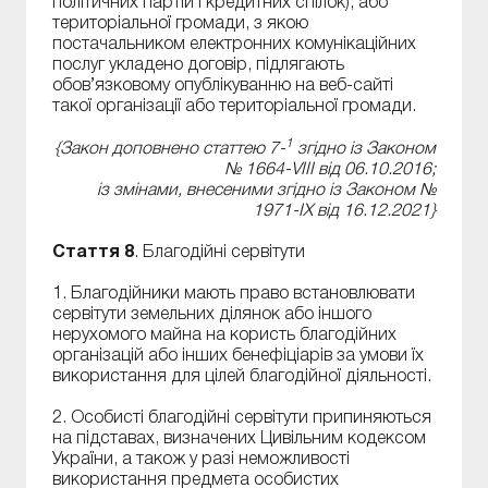
політичних партій і кредитних спілок), або
територіальної громади, з якою
постачальником електронних комунікаційних
послуг укладено договір, підлягають
обов’язковому опублікуванню на веб-сайті
такої організації або територіальної громади.
1
{Закон доповнено статтею 7-
згідно із Законом
№ 1664-VIII від 06.10.2016;
із змінами, внесеними згідно із Законом №
1971-IX від 16.12.2021}
Стаття 8
. Благодійні сервітути
1. Благодійники мають право встановлювати
сервітути земельних ділянок або іншого
нерухомого майна на користь благодійних
організацій або інших бенефіціарів за умови їх
використання для цілей благодійної діяльності.
2. Особисті благодійні сервітути припиняються
на підставах, визначених Цивільним кодексом
України, а також у разі неможливості
використання предмета особистих