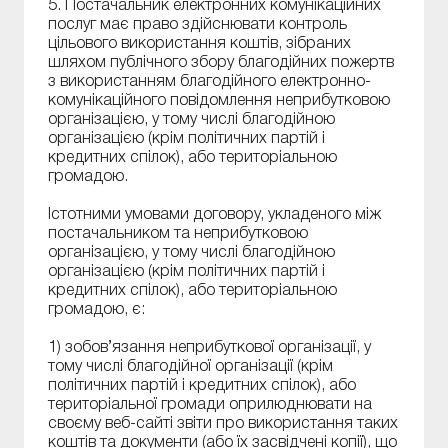
5. Постачальник електронних комунікаційних
послуг має право здійснювати контроль
цільового використання коштів, зібраних
шляхом публічного збору благодійних пожертв
з використанням благодійного електронно-
комунікаційного повідомлення неприбутковою
організацією, у тому числі благодійною
організацією (крім політичних партій і
кредитних спілок), або територіальною
громадою.
Істотними умовами договору, укладеного між
постачальником та неприбутковою
організацією, у тому числі благодійною
організацією (крім політичних партій і
кредитних спілок), або територіальною
громадою, є:
1) зобов’язання неприбуткової організації, у
тому числі благодійної організації (крім
політичних партій і кредитних спілок), або
територіальної громади оприлюднювати на
своєму веб-сайті звіти про використання таких
коштів та документи (або їх засвідчені копії), що