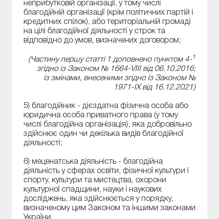
неприбутковій організації, у тому числі
благодійній організації (крім політичних партій і
кредитних спілок), або територіальній громаді
на цілі благодійної діяльності у строк та
відповідно до умов, визначених договором;
1
{Частину першу статті 1 доповнено пунктом 4-
згідно із Законом № 1664-VIII від 06.10.2016;
із змінами, внесеними згідно із Законом №
1971-IX від 16.12.2021}
5) благодійник - дієздатна фізична особа або
юридична особа приватного права (у тому
числі благодійна організація), яка добровільно
здійснює один чи декілька видів благодійної
діяльності;
6) меценатська діяльність - благодійна
діяльність у сферах освіти, фізичної культури і
спорту, культури та мистецтва, охорони
культурної спадщини, науки і наукових
досліджень, яка здійснюється у порядку,
визначеному цим Законом та іншими законами
України.