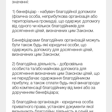
значенні:
1) бенефіціар - набувач благодійної допомоги
(фізична особа, неприбуткова організація або
територіальна громада), що одержує допомогу
від одного чи кількох благодійників для
досягнення цілей, визначених цим Законом.
Бенефіціарами благодійних організацій можуть
бути також будь-які юридичні особи, що
одержують допомогу для досягнення цілей,
визначених цим Законом;
2) благодійна діяльність - добровільна
особиста та/або майнова допомога для
досягнення визначених цим Законом цілей, що
не передбачає одержання благодійником
прибутку, а також сплати будь-якої винагороди
або компенсації благодійнику від імені або за
дорученням бенефіціара;
3) благодійна організація - юридична особа
приватного права, установчі документи якої
визначають благодійну діяльність в одній чи