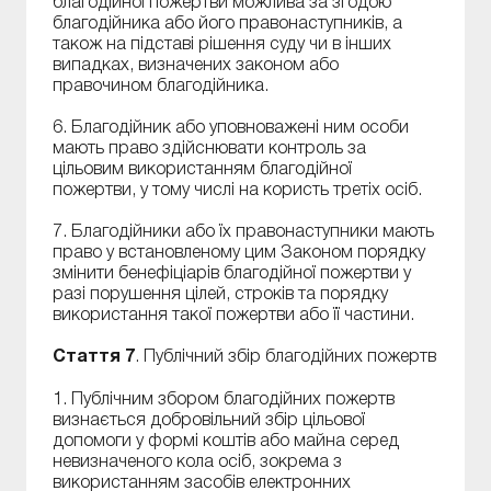
благодійної пожертви можлива за згодою
благодійника або його правонаступників, а
також на підставі рішення суду чи в інших
випадках, визначених законом або
правочином благодійника.
6. Благодійник або уповноважені ним особи
мають право здійснювати контроль за
цільовим використанням благодійної
пожертви, у тому числі на користь третіх осіб.
7. Благодійники або їх правонаступники мають
право у встановленому цим Законом порядку
змінити бенефіціарів благодійної пожертви у
разі порушення цілей, строків та порядку
використання такої пожертви або її частини.
Стаття 7
. Публічний збір благодійних пожертв
1. Публічним збором благодійних пожертв
визнається добровільний збір цільової
допомоги у формі коштів або майна серед
невизначеного кола осіб, зокрема з
використанням засобів електронних