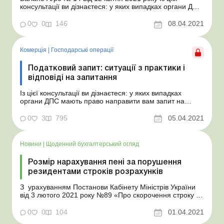
консультації ви дізнаєтеся: у яких випадках органи ДПС
мають право направити вам запит на надання
інформації та що обов’язково має бути зазначено в
0
0
146
08.04.2021
цьому запиті; чи зобов’язані ви відповідати на запит і
що загрожує платникові податків...
Комерція
|
Господарські операції
Податковий запит: ситуації з практики і
відповіді на запитання
Із цієї консультації ви дізнаєтеся: у яких випадках
органи ДПС мають право направити вам запит на
надання інформації та що обов’язково має бути
зазначено в цьому запиті; чи зобов’язані ви відповідати
0
3
795
05.04.2021
на запит і що загрожує платникові податків, який
проігнорував отриманий запит; як р...
Новини
|
Щоденний бухгалтерський огляд
Розмір нарахування пені за порушення
резидентами строків розрахунків
З урахуванням Постанови Кабінету Міністрів України
від 3 лютого 2021 року №89 «Про скорочення строку дії
обмеження в частині дії мораторію на проведення
деяких видів перевірок» відділом перевірок фінансових
0
0
104
01.04.2021
операцій управління податкового аудиту з лютого 2021