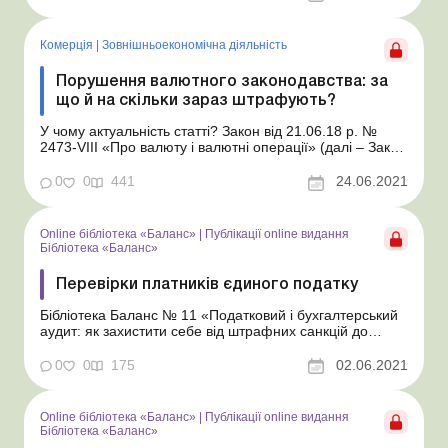
над суб’єктами валютних операцій податківцям. І навіть
установив д...
Комерція
|
Зовнішньоекономічна діяльність
Порушення валютного законодавства: за
що й на скільки зараз штрафують?
У чому актуальність статті? Закон від 21.06.18 р. №
2473-VIII «Про валюту і валютні операції» (далі – Закон
№ 2473), що діє вже більше двох років, віддав питання
контролю над суб’єктами валютних операцій
0
0
441
24.06.2021
податківцям. І навіть установив діапазон штрафів за
порушення валютног...
Online бібліотека «Баланс»
|
Публікації online видання
Бібліотека «Баланс»
Перевірки платників єдиного податку
Бібліотека Баланс № 11 «Податковий і бухгалтерський
аудит: як захистити себе від штрафних санкцій до
перевірки» Незважаючи на карантинні пільги відносно
окремих видів перевірок і категорій платників податків,
0
0
175
02.06.2021
єдинникам слід вести свою господарську діяльність так,
щоб не мати проблем у м...
Online бібліотека «Баланс»
|
Публікації online видання
Бібліотека «Баланс»