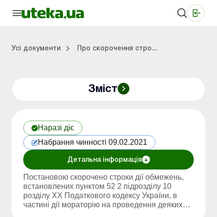
Медичні КНП
Online видання «Баланс»
Online видання «Баланс-Агро»
Online бібліотека «Баланс»
Портал Баланс-Бюджет
Сервіси Баланс-Бюджет
Свiт позитива
Робота з приватними підприємцями
Господарські операції
Юридичні консультації
Спецвипуски для комерційних підприємств
Блог редакції Uteka-Комерція
Зо
Об
Сх
Усі документи
Про скорочення стро...
Зміст
дприємцями
ації
риємств
Зовнішньоекономічна діяльність
Облік, податки та звiтнiсть
Схеми бухгалтерських проводок
Школа бухгалтера: просто про облік
Фінансовий аудит
Приватний підприєме
Інструкції для роботи
Наразі діє
Набрання чинності 09.02.2021
Детальна інформація
Постановою скорочено строки дії обмежень,
встановлених пунктом 52 2 підрозділу 10
розділу XX Податкового кодексу України, в
частині дії мораторію на проведення деяких
видів перевірок,