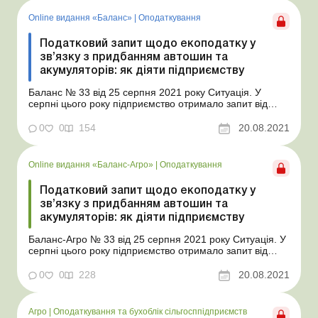
за порушення законодавства у сфері ЗЕД...
Online видання «Баланс»
|
Оподаткування
Податковий запит щодо екоподатку у
зв’язку з придбанням автошин та
акумуляторів: як діяти підприємству
Баланс № 33 від 25 серпня 2021 року Ситуація. У
серпні цього року підприємство отримало запит від
органу ДПС із вимогою надати пояснення і
документальне підтвердження причин неподання
0
0
154
20.08.2021
звітності з екологічного податку і несплати екоподатку
до бюджету. У запиті зазначено, що підприємство має
надати, ...
Online видання «Баланс-Агро»
|
Оподаткування
Податковий запит щодо екоподатку у
зв’язку з придбанням автошин та
акумуляторів: як діяти підприємству
Баланс-Агро № 33 від 25 серпня 2021 року Ситуація. У
серпні цього року підприємство отримало запит від
органу ДПС із вимогою надати пояснення і
документальне підтвердження причин неподання
0
0
228
20.08.2021
звітності з екологічного податку і несплати екоподатку
до бюджету. У запиті зазначено, що підприємство має
над...
Агро
|
Оподаткування та бухоблік сільгосппідприємств