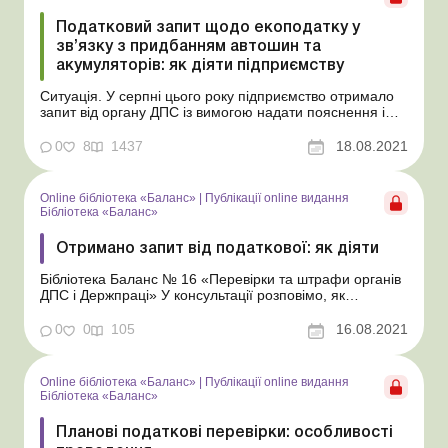
Податковий запит щодо екоподатку у
зв’язку з придбанням автошин та
акумуляторів: як діяти підприємству
Ситуація. У серпні цього року підприємство отримало
запит від органу ДПС із вимогою надати пояснення і
документальне підтвердження причин неподання
звітності з екологічного податку і несплати екоподатку
0
8
1437
18.08.2021
до бюджету. У запиті зазначено, що підприємство має
надати, зокрема, інформацію про обсяги списан...
Online бібліотека «Баланс»
|
Публікації online видання
Бібліотека «Баланс»
Отримано запит від податкової: як діяти
Бібліотека Баланс № 16 «Перевірки та штрафи органів
ДПС і Держпраці» У консультації розповімо, як
реагувати на отриманий від органу ДПС запит про
надання інформації (далі – запит), у яких випадках
0
0
105
16.08.2021
запит правомірний, як підготувати на нього відповідь, і
наведемо зразок відповіді. Я...
Online бібліотека «Баланс»
|
Публікації online видання
Бібліотека «Баланс»
Планові податкові перевірки: особливості