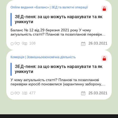
року проводяться плано...
Online видання «Баланс»
|
ЗЕД та валютні операції
ЗЕД-пеня: за що можуть нарахувати та як
уникнути
Баланс № 12 від 29 березня 2021 року У чому
актуальність статті? Планові та позапланові перевірки
юросіб поновилися (карантинну заборону, яка діяла з
18.03.20 р., знято постановою КМУ від 03.02.21 р. №
0
0
108
26.03.2021
89). Зокрема, податкова починає перевіряти суб’єктів
ЗЕД із питань дотримання граничних стр...
Комерція
|
Зовнішньоекономічна діяльність
ЗЕД-пеня: за що можуть нарахувати та як
уникнути
У чому актуальність статті? Планові та позапланові
перевірки юросіб поновилися (карантинну заборону,
яка діяла з 18.03.20 р., знято постановою КМУ від
03.02.21 р. № 89). Зокрема, податкова починає
0
1
477
25.03.2021
перевіряти суб’єктів ЗЕД із питань дотримання
граничних строків розрахунків за експортом/імпортом...