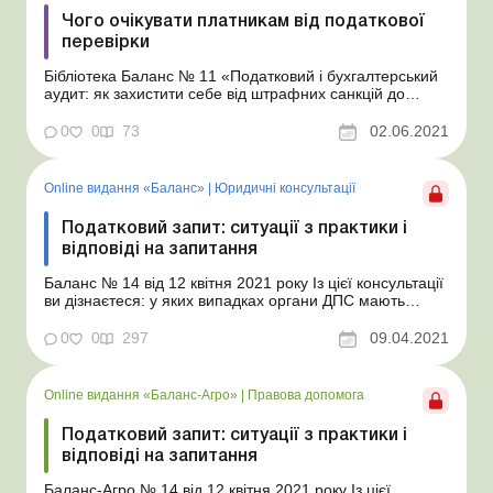
Чого очікувати платникам від податкової
перевірки
Бібліотека Баланс № 11 «Податковий і бухгалтерський
аудит: як захистити себе від штрафних санкцій до
перевірки» Податкова перевірка – подія в житті
бухгалтера, яка зазвичай не передвіщає нічого
0
0
73
02.06.2021
хорошого. Але якщо добре знати свої права та права
перевіряючих, то можна відстояти сво...
Online видання «Баланс»
|
Юридичні консультації
Податковий запит: ситуації з практики і
відповіді на запитання
Баланс № 14 від 12 квітня 2021 року Із цієї консультації
ви дізнаєтеся: у яких випадках органи ДПС мають
право направити вам запит на надання інформації та
що обов’язково має бути зазначено в цьому запиті; чи
0
0
297
09.04.2021
зобов’язані ви відповідати на запит і що загрожує
платникові податків, яки...
Online видання «Баланс-Агро»
|
Правова допомога
Податковий запит: ситуації з практики і
відповіді на запитання
Баланс-Агро № 14 від 12 квітня 2021 року Із цієї