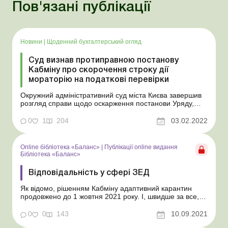
Пов'язані публікації
Новини
|
Щоденний бухгалтерський огляд
Суд визнав протиправною постанову
Кабміну про скорочення строку дії
мораторію на податкові перевірки
Окружний адміністративний суд міста Києва завершив
розгляд справи щодо оскарження постанови Уряду,
якою було скорочено строк дії мораторію на
проведення деяких видів перевірок. З відповідним
0
1
204
03.02.2022
позовом до суду у липні 2021 року звернулось ТОВ
«Проммесплав». Відповідач – Кабінет Мініс...
Online бібліотека «Баланс»
|
Публікації online видання
Бібліотека «Баланс»
Відповідальність у сфері ЗЕД
Як відомо, рішенням Кабміну адаптивний карантин
продовжено до 1 жовтня 2021 року. І, швидше за все,
його продовжать і після цієї дати. Проте суб’єкти
господарювання, що здійснюють зовнішньоекономічну
0
0
143
10.09.2021
діяльність, повинні знати про санкції, які застосовують