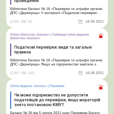
проведення
Бібліотека Баланс № 16 «Перевірки та штрафи органів
ДПС і Держпраці» У матеріалі «Податкові перевірки:
види та загальні правила» ми розповіли про загальні
правила проведення перевірок органами ДПС. Тут
0
0
81
16.08.2021
розглянемо, як проводяться планові перевірки,
зокрема, як часто пода...
Online бібліотека «Баланс»
|
Публікації online видання
Бібліотека «Баланс»
Податкові перевірки: види та загальні
правила
Бібліотека Баланс № 16 «Перевірки та штрафи органів
ДПС і Держпраці» Якщо на підприємство завітали з
перевіркою співробітники податкової, то бухгалтер
відразу починає прикидати можливий розмір штрафу.
0
0
160
16.08.2021
Але навіщо відразу думати про погане? Якщо ретельно
вивчити правила, якими керуються п...
Online видання «Баланс»
|
Перевірки
Чи може підприємство не допустити
податківців до перевірки, якщо мораторій
знято постановою КМУ?
Баланс № 26 від 5 липня 2021 року Перевірки Багато