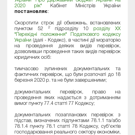
України "Про Державний бюджет України на
2020 рік"
Кабінет Міністрів України
постановляє
:
Скоротити строк дії обмежень, встановлених
2
пунктом 52
підрозділу 10
розділу XX
"Перехідні положення" Податкового кодексу
України
(далі - Кодекс), в частині дії мораторію
на проведення деяких видів перевірок,
дозволивши проведення таких видів перевірок
юридичних осіб:
тимчасово зупинених документальних та
фактичних перевірок, що були розпочаті до 18
березня 2020 р. та не були завершеними;
документальних перевірок, право на
проведення яких надається з дотриманням
вимог пункту 77.4 статті 77 Кодексу;
документальних позапланових перевірок з
підстав, визначених підпунктами 78.1.1 та/або
78.1.4 пункту 78.1 статті 78 Кодексу, суб'єктів
господарювання реального сектору економіки,