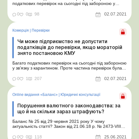
податкових перевірок на сьогодні під забороною у
зв’язку з карантином. Проте частина перевірок була
виведена з-під мораторію постановою КМУ. Але ж
0
0
98
02.07.2021
мораторій був запроваджений законом, а статус
постанови КМУ – нижчий. Отже, можна не доп...
Комерція
|
Перевірки
Чи може підприємство не допустити
податківців до перевірки, якщо мораторій
знято постановою КМУ
Багато податкових перевірок на сьогодні під забороною
у зв’язку з карантином. Проте частина перевірок була
виведена з-під мораторію постановою КМУ. Але ж
мораторій був запроваджений законом, а статус
0
1
207
02.07.2021
постанови КМУ – нижчий. Отже, можна не допускати
перевіряючих до такої перевірки? Але ж...
Online видання «Баланс»
|
Юридичні консультації
Порушення валютного законодавства: за
що й на скільки зараз штрафують?
Баланс № 25 від 29 червня 2021 року У чому
актуальність статті? Закон від 21.06.18 р. № 2473-VIII
«Про валюту і валютні операції» (далі – Закон № 2473),
що діє вже більше двох років, віддав питання контролю
0
0
118
25.06.2021