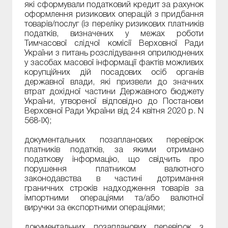
які сформували податковий кредит за рахунок
оформлення ризикових операцій з придбання
товарів/послуг (із переліку ризикових платників
податків, визначених у межах роботи
Тимчасової слідчої комісії Верховної Ради
України з питань розслідування оприлюднених
у засобах масової інформації фактів можливих
корупційних дій посадових осіб органів
державної влади, які призвели до значних
втрат дохідної частини Державного бюджету
України, утвореної відповідно до Постанови
Верховної Ради України від 24 квітня 2020 р. N
568-IX);
документальних позапланових перевірок
платників податків, за якими отримано
податкову інформацію, що свідчить про
порушення платником валютного
законодавства в частині дотримання
граничних строків надходження товарів за
імпортними операціями та/або валютної
виручки за експортними операціями;
документальних позапланових перевірок з