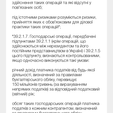
здійснення таких операцій та які відсутні у
пов’язаних осіб;
під істотними ризиками розуміються ризики,
прийняття яких є обов’язковим для ділової
практики таких операцій";
"39.2.1.7. Господарські операції, передбачені
підпунктами 39.2.1.1 (крім операцій, що
здійснюються між нерезидентом та його
постійним представництвом в Україні) і 39.2.1.5
цього підпункту, визнаються контрольованими,
якщо одночасно виконуються такі умови:
річний дохід платника податків від будь-якої
діяльності, визначений за правилами
бухгалтерського обліку, перевищує
150 мільйонів гривень (за вирахуванням
непрямих податків) за відповідний податковий
(звітний) рік;
обсяг таких господарських операцій платника
податків з кожним контрагентом, визначений