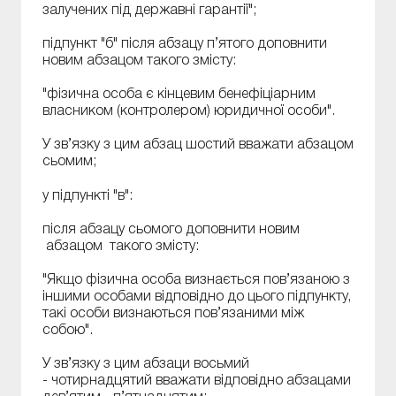
залучених під державні гарантії";
підпункт "б" після абзацу п’ятого доповнити
новим абзацом такого змісту:
"фізична особа є кінцевим бенефіціарним
власником (контролером) юридичної особи".
У зв’язку з цим абзац шостий вважати абзацом
сьомим;
у підпункті "в":
після абзацу сьомого доповнити новим
абзацом такого змісту:
"Якщо фізична особа визнається пов’язаною з
іншими особами відповідно до цього підпункту,
такі особи визнаються пов’язаними між
собою".
У зв’язку з цим абзаци восьмий
- чотирнадцятий вважати відповідно абзацами