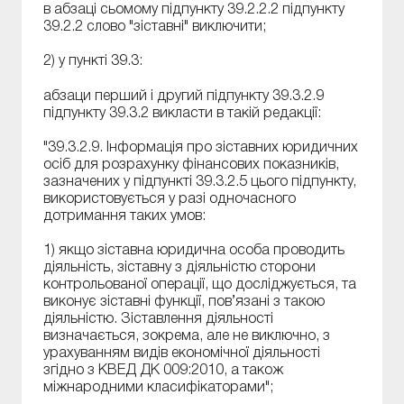
в абзаці сьомому підпункту 39.2.2.2 підпункту
39.2.2 слово "зіставні" виключити;
2) у пункті 39.3:
абзаци перший і другий підпункту 39.3.2.9
підпункту 39.3.2 викласти в такій редакції:
"39.3.2.9. Інформація про зіставних юридичних
осіб для розрахунку фінансових показників,
зазначених у підпункті 39.3.2.5 цього підпункту,
використовується у разі одночасного
дотримання таких умов:
1) якщо зіставна юридична особа проводить
діяльність, зіставну з діяльністю сторони
контрольованої операції, що досліджується, та
виконує зіставні функції, пов’язані з такою
діяльністю. Зіставлення діяльності
визначається, зокрема, але не виключно, з
урахуванням видів економічної діяльності
згідно з КВЕД ДК 009:2010, а також
міжнародними класифікаторами";