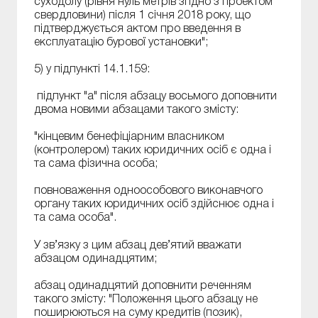
суходолу (рівня нуль метрів згідно з проектом
свердловини) після 1 січня 2018 року, що
підтверджується актом про введення в
експлуатацію бурової установки";
5) у підпункті 14.1.159:
підпункт "а" після абзацу восьмого доповнити
двома новими абзацами такого змісту:
"кінцевим бенефіціарним власником
(контролером) таких юридичних осіб є одна і
та сама фізична особа;
повноваження одноособового виконавчого
органу таких юридичних осіб здійснює одна і
та сама особа".
У зв’язку з цим абзац дев’ятий вважати
абзацом одинадцятим;
абзац одинадцятий доповнити реченням
такого змісту: "Положення цього абзацу не
поширюються на суму кредитів (позик),