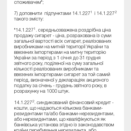
споживачем";
1
2
7) доповнити підпунктами 14.1.227
і 14.1.227
такого змісту:
1
"14.1.227
. середньозважена роздрібна ціна
продажу сигарет - ціна, розрахована із суми
загальної вартості всіх сигарет, реалізованих
виробниками на митній території України та
ввезених імпортерами на митну територію
України за період з 1 січня до 31 грудня
звітного року, поділеної на суму загальної
кількості реалізованих виробниками та
ввезених імпортерами сигарет за той самий
період, визначеної у деклараціях акцизного
податку за січень - грудень звітного року, в
розрахунку на 1000 штук.
2
14.1.227
. синдикований фінансовий кредит -
кошти, що надаються кількома банками-
резидентами та/або банками-нерезидентами,
або нерезидентами, що кваліфікуються як
банківська установа згідно із законодавством
країни перебування нерезидента, або