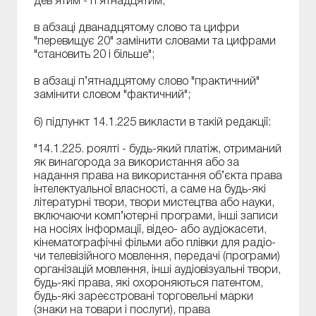
дев’ятим - п’ятнадцятим;
в абзаці дванадцятому слово та цифри
"перевищує 20" замінити словами та цифрами
"становить 20 і більше";
в абзаці п’ятнадцятому слово "практичний"
замінити словом "фактичний";
6) підпункт 14.1.225 викласти в такій редакції:
"14.1.225. роялті - будь-який платіж, отриманий
як винагорода за використання або за
надання права на використання об’єкта права
інтелектуальної власності, а саме на будь-які
літературні твори, твори мистецтва або науки,
включаючи комп’ютерні програми, інші записи
на носіях інформації, відео- або аудіокасети,
кінематографічні фільми або плівки для радіо-
чи телевізійного мовлення, передачі (програми)
організацій мовлення, інші аудіовізуальні твори,
будь-які права, які охороняються патентом,
будь-які зареєстровані торговельні марки
(знаки на товари і послуги), права