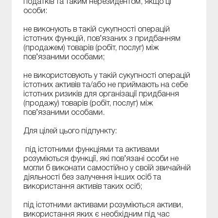
податків та таким нерезидентом, якщо ці
особи:
не виконують в такій сукупності операцій
істотних функцій, пов’язаних з придбанням
(продажем) товарів (робіт, послуг) між
пов’язаними особами;
не використовують у такій сукупності операцій
істотних активів та/або не приймають на себе
істотних ризиків для організації придбання
(продажу) товарів (робіт, послуг) між
пов’язаними особами.
Для цілей цього підпункту:
під істотними функціями та активами
розуміються функції, які пов’язані особи не
могли б виконати самостійно у своїй звичайній
діяльності без залучення інших осіб та
використання активів таких осіб;
під істотними активами розуміються активи,
використання яких є необхідним під час