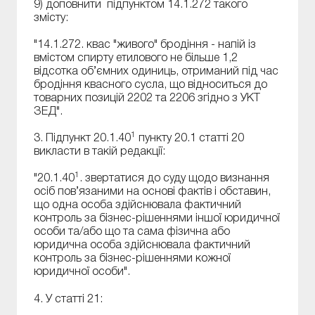
9) доповнити підпунктом 14.1.272 такого
змісту:
"14.1.272. квас "живого" бродіння - напій із
вмістом спирту етилового не більше 1,2
відсотка об’ємних одиниць, отриманий під час
бродіння квасного сусла, що відноситься до
товарних позицій 2202 та 2206 згідно з УКТ
ЗЕД".
1
3. Підпункт 20.1.40
пункту 20.1 статті 20
викласти в такій редакції:
1
"20.1.40
. звертатися до суду щодо визнання
осіб пов’язаними на основі фактів і обставин,
що одна особа здійснювала фактичний
контроль за бізнес-рішеннями іншої юридичної
особи та/або що та сама фізична або
юридична особа здійснювала фактичний
контроль за бізнес-рішеннями кожної
юридичної особи".
4. У статті 21: