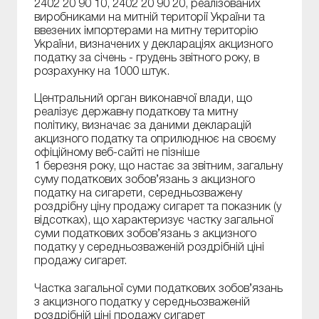
2402 20 90 10, 2402 20 90 20, реалізованих
виробниками на митній території України та
ввезених імпортерами на митну територію
України, визначених у деклараціях акцизного
податку за січень - грудень звітного року, в
розрахунку на 1000 штук.
Центральний орган виконавчої влади, що
реалізує державну податкову та митну
політику, визначає за даними декларацій
акцизного податку та оприлюднює на своєму
офіційному веб-сайті не пізніше
1 березня року, що настає за звітним, загальну
суму податкових зобов’язань з акцизного
податку на сигарети, середньозважену
роздрібну ціну продажу сигарет та показник (у
відсотках), що характеризує частку загальної
суми податкових зобов’язань з акцизного
податку у середньозваженій роздрібній ціні
продажу сигарет.
Частка загальної суми податкових зобов’язань
з акцизного податку у середньозваженій
роздрібній ціні продажу сигарет