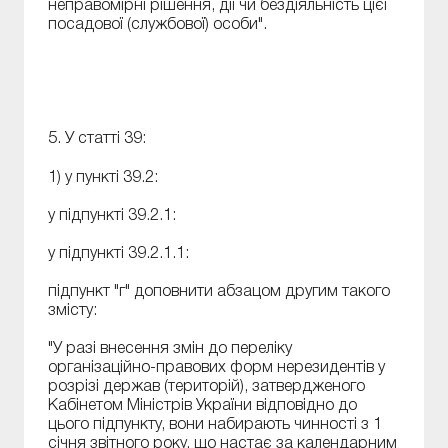
неправомірні рішення, дії чи бездіяльність цієї
посадової (службової) особи".
5. У статті 39:
1) у пункті 39.2:
у підпункті 39.2.1:
у підпункті 39.2.1.1:
підпункт "г" доповнити абзацом другим такого
змісту:
"У разі внесення змін до переліку
організаційно-правових форм нерезидентів у
розрізі держав (територій), затвердженого
Кабінетом Міністрів України відповідно до
цього підпункту, вони набирають чинності з 1
січня звітного року, що настає за календарним