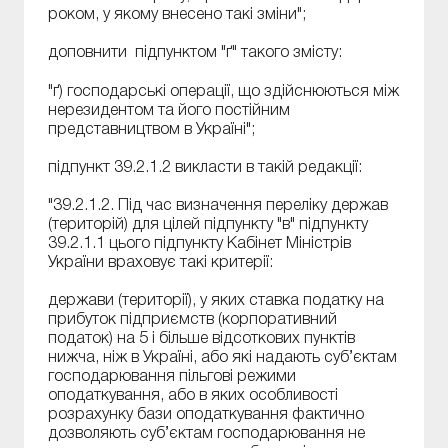
роком, у якому внесено такі зміни";
доповнити підпунктом "ґ" такого змісту:
"ґ) господарські операції, що здійснюються між
нерезидентом та його постійним
представництвом в Україні";
підпункт 39.2.1.2 викласти в такій редакції:
"39.2.1.2. Під час визначення переліку держав
(територій) для цілей підпункту "в" підпункту
39.2.1.1 цього підпункту Кабінет Міністрів
України враховує такі критерії:
держави (території), у яких ставка податку на
прибуток підприємств (корпоративний
податок) на 5 і більше відсоткових пунктів
нижча, ніж в Україні, або які надають суб’єктам
господарювання пільгові режими
оподаткування, або в яких особливості
розрахунку бази оподаткування фактично
дозволяють суб’єктам господарювання не