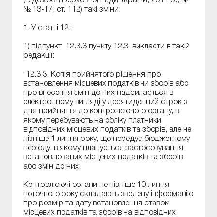
(Відомості Верховної Ради України, 2011 р., №
№ 13-17, ст. 112) такі зміни:
1. У статті 12:
1) підпункт 12.3.3 пункту 12.3 викласти в такій
редакції:
"12.3.3. Копія прийнятого рішення про
встановлення місцевих податків чи зборів або
про внесення змін до них надсилається в
електронному вигляді у десятиденний строк з
дня прийняття до контролюючого органу, в
якому перебувають на обліку платники
відповідних місцевих податків та зборів, але не
пізніше 1 липня року, що передує бюджетному
періоду, в якому планується застосовування
встановлюваних місцевих податків та зборів
або змін до них.
Контролюючі органи не пізніше 10 липня
поточного року складають зведену інформацію
про розмір та дату встановлення ставок
місцевих податків та зборів на відповідних