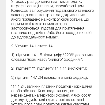
У такому разі до таких платників податку
штрафні санкції та пеня, передбачені цим
Кодексом за порушення податкового та іншого
законодавства, контроль за дотриманням
якого покладено на контролюючі органи, що
спричинені такою помилкою, не
застосовуються, підстав для притягнення
платника податків та/або його посадових осіб
до відповідальності немає".
2. У пункті 14.1 статті 14:
1) підпункт 14.1.5 після цифр "2206" доповнити
словами "(крім квасу "живого" бродіння)";
2) підпункт "г" підпункту 14.1.11 виключити;
3) підпункт 14.1.24 викласти в такій редакції:
"14.1.24. великий платник податків - юридична
особа або постійне представництво
нерезидента на території України, у якої обсяг
доходу від усіх видів діяльності за останні
чотири послідовні податкові (звітні) квартали