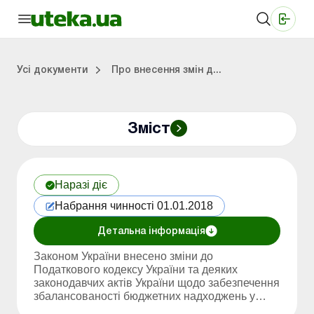
Медичні КНП
Online видання «Баланс»
Online видання «Баланс-Агро»
Online бібліотека «Баланс»
Портал Баланс-Бюджет
Сервіси Баланс-Бюджет
Свiт позитива
Робота з приватними підприємцями
Господарські операції
Юридичні консультації
Спецвипуски для комерційних підприємств
Блог редакції Uteka-Комерція
Зо
Об
Сх
Усі документи
Про внесення змін д...
Зміст
дприємцями
ації
риємств
Зовнішньоекономічна діяльність
Облік, податки та звiтнiсть
Схеми бухгалтерських проводок
Школа бухгалтера: просто про облік
Фінансовий аудит
Приватний підприєме
Інструкції для роботи
Наразі діє
Набрання чинності 01.01.2018
Детальна інформація
Законом України внесено зміни до
Податкового кодексу України та деяких
законодавчих актів України щодо забезпечення
збалансованості бюджетних надходжень у
2018 році.