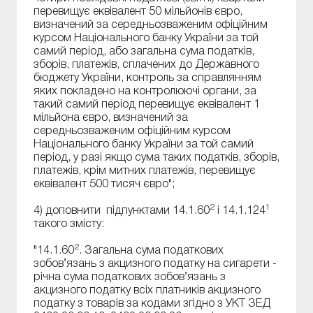
перевищує еквівалент 50 мільйонів євро,
визначений за середньозваженим офіційним
курсом Національного банку України за той
самий період, або загальна сума податків,
зборів, платежів, сплачених до Державного
бюджету України, контроль за справлянням
яких покладено на контролюючі органи, за
такий самий період перевищує еквівалент 1
мільйона євро, визначений за
середньозваженим офіційним курсом
Національного банку України за той самий
період, у разі якщо сума таких податків, зборів,
платежів, крім митних платежів, перевищує
еквівалент 500 тисяч євро";
2
1
4) доповнити підпунктами 14.1.60
і 14.1.124
такого змісту:
2
"14.1.60
. Загальна сума податкових
зобов’язань з акцизного податку на сигарети -
річна сума податкових зобов’язань з
акцизного податку всіх платників акцизного
податку з товарів за кодами згідно з УКТ ЗЕД