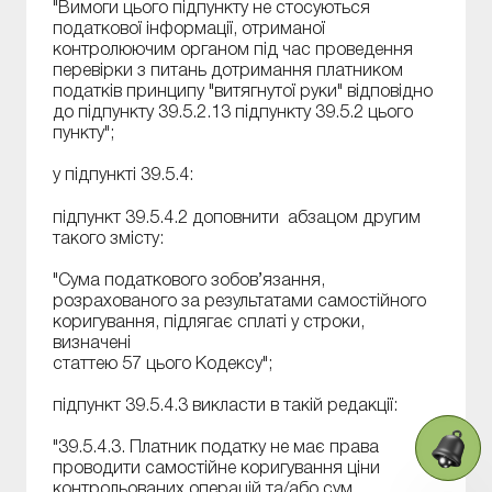
"Вимоги цього підпункту не стосуються
податкової інформації, отриманої
контролюючим органом під час проведення
перевірки з питань дотримання платником
податків принципу "витягнутої руки" відповідно
до підпункту 39.5.2.13 підпункту 39.5.2 цього
пункту";
у підпункті 39.5.4:
підпункт 39.5.4.2 доповнити абзацом другим
такого змісту:
"Сума податкового зобов’язання,
розрахованого за результатами самостійного
коригування, підлягає сплаті у строки,
визначені
статтею 57 цього Кодексу";
підпункт 39.5.4.3 викласти в такій редакції:
"39.5.4.3. Платник податку не має права
проводити самостійне коригування ціни
контрольованих операцій та/або сум