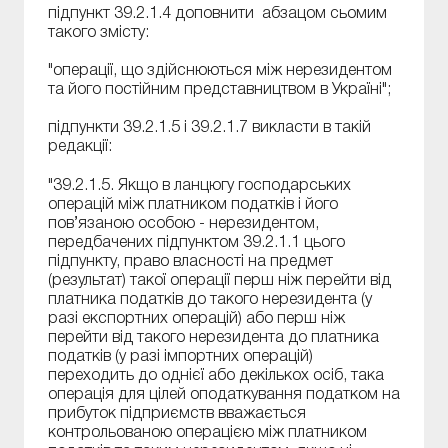
підпункт 39.2.1.4 доповнити абзацом сьомим
такого змісту:
"операції, що здійснюються між нерезидентом
та його постійним представництвом в Україні";
підпункти 39.2.1.5 і 39.2.1.7 викласти в такій
редакції:
"39.2.1.5. Якщо в ланцюгу господарських
операцій між платником податків і його
пов’язаною особою - нерезидентом,
передбачених підпунктом 39.2.1.1 цього
підпункту, право власності на предмет
(результат) такої операції перш ніж перейти від
платника податків до такого нерезидента (у
разі експортних операцій) або перш ніж
перейти від такого нерезидента до платника
податків (у разі імпортних операцій)
переходить до однієї або декількох осіб, така
операція для цілей оподаткування податком на
прибуток підприємств вважається
контрольованою операцією між платником