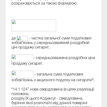
розраховується за такою формулою:
де
- частка загальної суми податкових
зобов’язань у середньозваженій роздрібній
ціні продажу сигарет;
- середньозважена роздрібна ціна
продажу сигарет;
- загальна сума податкових
зобов’язань з акцизного податку на сигарети";
1
"14.1.124
нова свердловина (в цілях реалізації
положень
розділу ІХ цього Кодексу) - свердловина,
буріння якої розпочато від донної поверхні