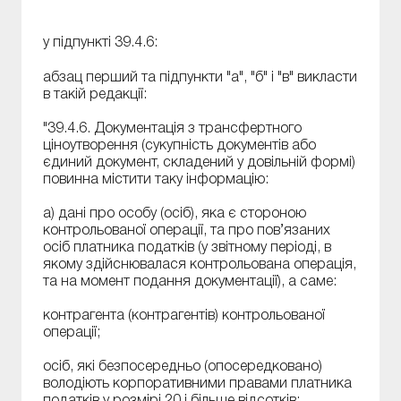
у підпункті 39.4.6:
абзац перший та підпункти "а", "б" і "в" викласти
в такій редакції:
"39.4.6. Документація з трансфертного
ціноутворення (сукупність документів або
єдиний документ, складений у довільній формі)
повинна містити таку інформацію:
а) дані про особу (осіб), яка є стороною
контрольованої операції, та про пов’язаних
осіб платника податків (у звітному періоді, в
якому здійснювалася контрольована операція,
та на момент подання документації), а саме:
контрагента (контрагентів) контрольованої
операції;
осіб, які безпосередньо (опосередковано)
володіють корпоративними правами платника