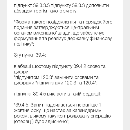
підпункт 39.3.3.3 підпункту 39.3.3 доповнити
абзацом третім такого змісту:
"Форма такого повідомлення та порядок його
подання затверджуються центральним
органом виконавчої влади, що забезпечує
формування та реалізує державну фінансову
політику";
3) у пункті 39.4:
в абзаці шостому підпункту 39.4.2 слово та
цифри
"підпунктом 120.3" замінити словами та
цифрами "підпунктами 120.3 та 120.4";
підпункт 39.4.5 викласти в такій редакції:
"39.4.5. Запит надсилається не раніше 1
жовтня року, що настає за календарним
роком, в якому таку контрольовану операцію
(операції) було здійснено";