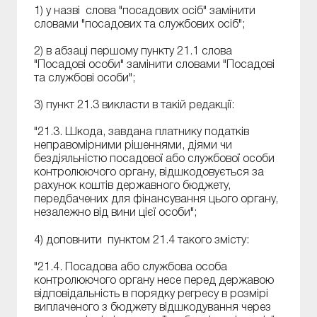
1) у назві слова "посадових осіб" замінити
словами "посадових та службових осіб";
2) в абзаці першому пункту 21.1 слова
"Посадові особи" замінити словами "Посадові
та службові особи";
3) пункт 21.3 викласти в такій редакції:
"21.3. Шкода, завдана платнику податків
неправомірними рішеннями, діями чи
бездіяльністю посадової або службової особи
контролюючого органу, відшкодовується за
рахунок коштів державного бюджету,
передбачених для фінансування цього органу,
незалежно від вини цієї особи";
4) доповнити пунктом 21.4 такого змісту:
"21.4. Посадова або службова особа
контролюючого органу несе перед державою
відповідальність в порядку регресу в розмірі
виплаченого з бюджету відшкодування через