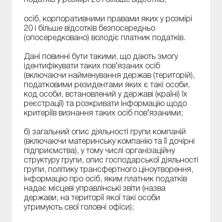
податків у розмірі 20 і більше відсотків;
осіб, корпоративними правами яких у розмірі
20 і більше відсотків безпосередньо
(опосередковано) володіє платник податків.
Дані повинні бути такими, що дають змогу
ідентифікувати таких пов’язаних осіб
(включаючи найменування держав (територій),
податковими резидентами яких є такі особи,
код особи, встановлений у державі (країні) їх
реєстрації) та розкривати інформацію щодо
критеріїв визнання таких осіб пов’язаними;
б) загальний опис діяльності групи компаній
(включаючи материнську компанію та її дочірні
підприємства), у тому числі організаційну
структуру групи, опис господарської діяльності
групи, політику трансфертного ціноутворення,
інформацію про осіб, яким платник податків
надає місцеві управлінські звіти (назва
держави, на території якої такі особи
утримують свої головні офіси);