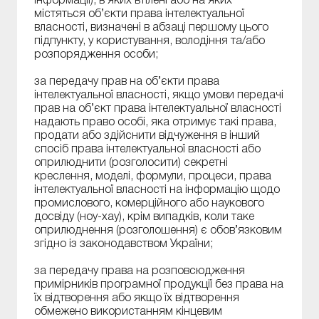
інформації), в яких втілені або на яких
містяться об’єкти права інтелектуальної
власності, визначені в абзаці першому цього
підпункту, у користування, володіння та/або
розпорядження особи;
за передачу прав на об’єкти права
інтелектуальної власності, якщо умови передачі
прав на об’єкт права інтелектуальної власності
надають право особі, яка отримує такі права,
продати або здійснити відчуження в інший
спосіб права інтелектуальної власності або
оприлюднити (розголосити) секретні
креслення, моделі, формули, процеси, права
інтелектуальної власності на інформацію щодо
промислового, комерційного або наукового
досвіду (ноу-хау), крім випадків, коли таке
оприлюднення (розголошення) є обов’язковим
згідно із законодавством України;
за передачу права на розповсюдження
примірників програмної продукції без права на
їх відтворення або якщо їх відтворення
обмежено використанням кінцевим