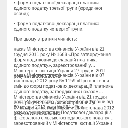
• форма податкової декларації платника
єдиного податку третьої групи (юридичної
особи);
• форма податкової декларації платника
єдиного податку четвертої групи.
При цьому втратили чинність:
наказ Міністерства фінансів України від 21
грудня 2011 року № 1688 «Про затвердження
форм податкових декларацій платника
єдиного податку», зареєстрований у
Міністерстві юстиції України 27 грудня 2011
наказ Міністерства фінансів України від 07
року за № 1533/20271;
листопада 2012 року № 1159 «Про внесення
змін до форм податкових декларацій платника
єдиного податку, затверджених наказом
Міністерства фінансів України від 21 грудня
наказ Міністерства доходів і зборів України від
2011 року № 1688», зареєстрований у
30 грудня 2013 року № 864 «Про
Міністерстві юстиції України 28 листопада 2012
затвердження форми Податкової декларації з
року за № 1998/22310;
фіксованого сільськогосподарського податку»,
зареєстрований у Міністерстві юстиції України