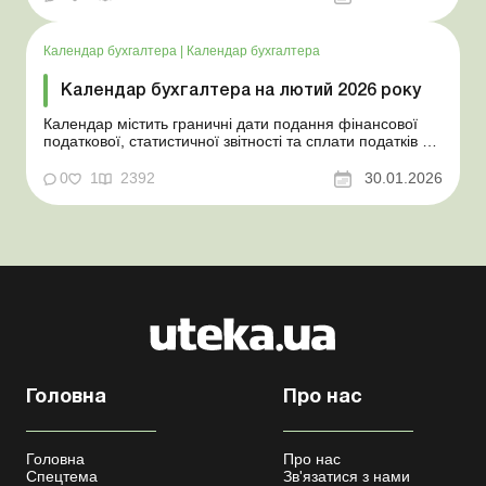
статусу платника єдиного податку (далі – ЄП) або
переходу до четвертої групи єдинників п...
Календар бухгалтера
|
Календар бухгалтера
Календар бухгалтера на лютий 2026 року
Календар містить граничні дати подання фінансової
податкової, статистичної звітності та сплати податків у
лютому 2026 року, законодавчі норми та тематичні
статті від наших експертів. Якщо у вас під рукою
0
1
2392
30.01.2026
Календар бухгалтера від Uteka, ви не пропустите
важливі дати для бухгалтера. Прийняті скорочення...
Головна
Про нас
Головна
Про нас
Спецтема
Зв'язатися з нами