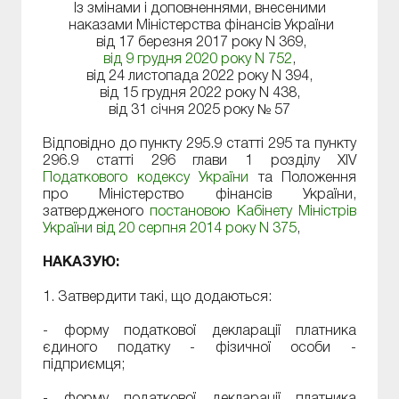
Із змінами і доповненнями, внесеними
наказами Міністерства фінансів України
від 17 березня 2017 року N 369,
від 9 грудня 2020 року N 752
,
від 24 листопада 2022 року N 394,
від 15 грудня 2022 року N 438,
від 31 січня 2025 року № 57
Відповідно до пункту 295.9 статті 295 та пункту
296.9 статті 296 глави 1 розділу XIV
Податкового кодексу України
та Положення
про Міністерство фінансів України,
затвердженого
постановою Кабінету Міністрів
України від 20 серпня 2014 року N 375
,
НАКАЗУЮ:
1. Затвердити такі, що додаються:
- форму податкової декларації платника
єдиного податку - фізичної особи -
підприємця;
- форму податкової декларації платника