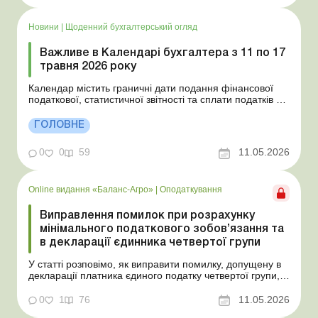
бухгалтера від Uteka, ви не пропустите важливі дати
для бухгалтера. Прийняті скорочення...
Новини
|
Щоденний бухгалтерський огляд
Важливе в Календарі бухгалтера з 11 по 17
травня 2026 року
Календар містить граничні дати подання фінансової
податкової, статистичної звітності та сплати податків з
11 по 17 травня 2026 року, законодавчі норми та
тематичні статті від наших експертів. Якщо у вас під
ГОЛОВНЕ
рукою Календар бухгалтера від Uteka, ви не
пропустите важливі дати для бухгалтера. Прийняті с...
0
0
59
11.05.2026
Online видання «Баланс-Агро»
|
Оподаткування
Виправлення помилок при розрахунку
мінімального податкового зобов’язання та
в декларації єдинника четвертої групи
У статті розповімо, як виправити помилку, допущену в
декларації платника єдиного податку четвертої групи, а
також при розрахунку мінімального податкового
зобов’язання. Баланс-Агро № 19 від 12 травня 2026
0
1
76
11.05.2026
року Помилки в декларації платника єдиного податку