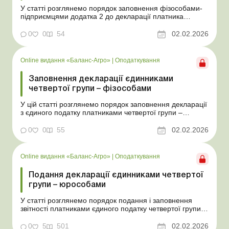
У статті розглянемо порядок заповнення фізособами-
підприємцями додатка 2 до декларації платника
єдиного податку четвертої групи. Баланс-Агро № 5 від
3 лютого 2026 року Додаток 2 до декларації платника
0
0
54
02.02.2026
єдиного податку (далі – ЄП) четвертої групи
заповнюють тільки фізособи-підприємці, які ство...
Online видання «Баланс-Агро»
|
Оподаткування
Заповнення декларації єдинниками
четвертої групи – фізособами
У цій статті розглянемо порядок заповнення декларації
з єдиного податку платниками четвертої групи –
фізособами. Серед фізичних осіб платниками єдиного
податку (далі – ЄП) четвертої групи можуть бути тільки
0
0
55
02.02.2026
сімейні фермерські господарства, зареєстровані як
фізособи-підприємці (далі &nd...
Online видання «Баланс-Агро»
|
Оподаткування
Подання декларації єдинниками четвертої
групи – юрособами
У статті розглянемо порядок подання і заповнення
звітності платниками єдиного податку четвертої групи.
Баланс-Агро № 5 від 3 лютого 2026 року До 20 лютого
2026 року сільгосппідприємства для підтвердження
0
5
501
02.02.2026