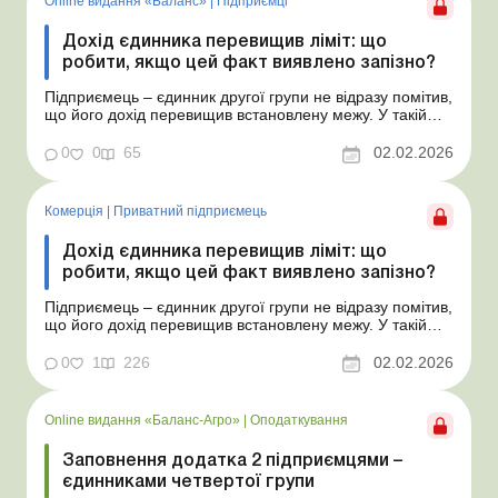
Online видання «Баланс»
|
Підприємці
Дохід єдинника перевищив ліміт: що
робити, якщо цей факт виявлено запізно?
Підприємець – єдинник другої групи не відразу помітив,
що його дохід перевищив встановлену межу. У такій
ситуації треба діяти швидко, щоб мінімізувати ризики.
Про те, що саме слід зробити, як подати звітність за
0
0
65
02.02.2026
2025 рік і чого очікувати далі – читайте у статті. Баланс
№ 5 від 3 лютого...
Комерція
|
Приватний підприємець
Дохід єдинника перевищив ліміт: що
робити, якщо цей факт виявлено запізно?
Підприємець – єдинник другої групи не відразу помітив,
що його дохід перевищив встановлену межу. У такій
ситуації треба діяти швидко, щоб мінімізувати ризики.
Про те, що саме слід зробити, як подати звітність за
0
1
226
02.02.2026
2025 рік і чого очікувати далі – читайте у статті.
Підприємець – платн...
Online видання «Баланс-Агро»
|
Оподаткування
Заповнення додатка 2 підприємцями –
єдинниками четвертої групи