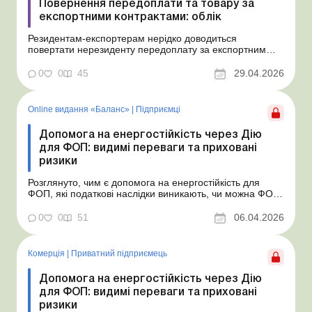
Повернення передоплати та товару за
експортними контрактами: облік
Резидентам-експортерам нерідко доводиться
повертати нерезиденту передоплату за експортним
ЗЕД-договором через те, що вони не можуть поставити
обіцяний товар або надати ту чи іншу послугу. Також
0
0
45
29.04.2026
буває, що нерезидент повертає раніше відвантажений
товар, який з якихось причин йому не підійшов.
Розгля...
Online видання «Баланс»
|
Підприємці
Допомога на енергостійкість через Дію
для ФОП: видимі переваги та приховані
ризики
Розглянуто, чим є допомога на енергостійкість для
ФОП, які податкові наслідки виникають, чи можна ФОП
(орендарю або орендодавцю приміщення) витратити
суми енергопідтримки на сплату комунальних платежів.
0
0
51
06.04.2026
Баланс № 14 від 7 квітня 2026 року Держава запустила
надання спеціальної допомоги для ФОП &ndas...
Комерція
|
Приватний підприємець
Допомога на енергостійкість через Дію
для ФОП: видимі переваги та приховані
ризики