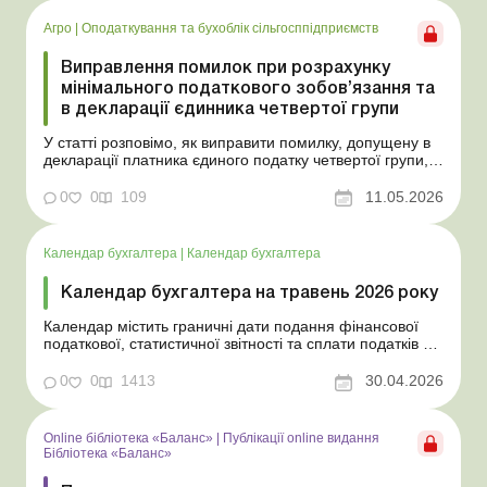
(далі – ЄП) четвертої групи або...
Агро
|
Оподаткування та бухоблік сільгосппідприємств
Виправлення помилок при розрахунку
мінімального податкового зобов’язання та
в декларації єдинника четвертої групи
У статті розповімо, як виправити помилку, допущену в
декларації платника єдиного податку четвертої групи, а
також при розрахунку мінімального податкового
зобов’язання. Помилки в декларації платника єдиного
0
0
109
11.05.2026
податку (далі – ЄП) четвертої групи або при розрахунку
мінімального податкового зо...
Календар бухгалтера
|
Календар бухгалтера
Календар бухгалтера на травень 2026 року
Календар містить граничні дати подання фінансової
податкової, статистичної звітності та сплати податків у
травні 2026 року, законодавчі норми та тематичні статті
від наших експертів. Якщо у вас під рукою Календар
0
0
1413
30.04.2026
бухгалтера від Uteka, ви не пропустите важливі дати
для бухгалтера. Прийняті скорочення...
Online бібліотека «Баланс»
|
Публікації online видання
Бібліотека «Баланс»