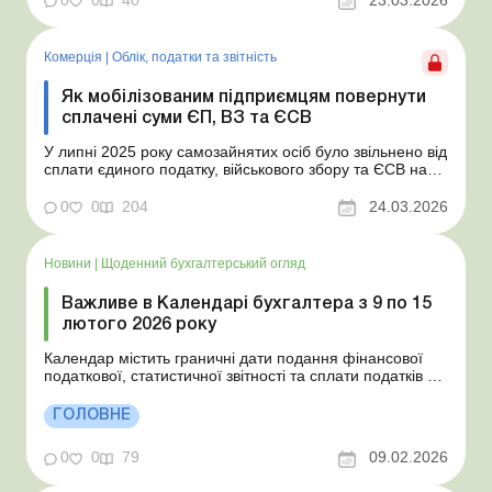
підприємці та ФОПи-контрактники повернути собі суми
цих платежів, сплачені рані...
Комерція
|
Облік, податки та звiтнiсть
Як мобілізованим підприємцям повернути
сплачені суми ЄП, ВЗ та ЄСВ
У липні 2025 року самозайнятих осіб було звільнено від
сплати єдиного податку, військового збору та ЄСВ на
весь період їхньої військової служби (після мобілізаціїї
або за контрактом). Дізнайтеся, чи можуть мобілізовані
0
0
204
24.03.2026
підприємці та ФОПи-контрактники повернути собі суми
цих платежів, сплачені раніше...
Новини
|
Щоденний бухгалтерський огляд
Важливе в Календарі бухгалтера з 9 по 15
лютого 2026 року
Календар містить граничні дати подання фінансової
податкової, статистичної звітності та сплати податків з 9
по 15 лютого 2026 року, законодавчі норми та
тематичні статті від наших експертів. Якщо у вас під
ГОЛОВНЕ
рукою Календар бухгалтера від Uteka, ви не
пропустите важливі дати для бухгалтера. Прийняті ск...
0
0
79
09.02.2026