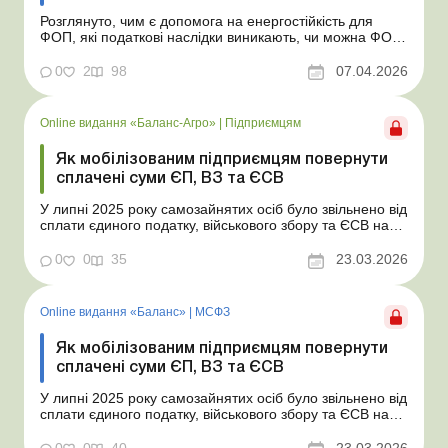
Розглянуто, чим є допомога на енергостійкість для
ФОП, які податкові наслідки виникають, чи можна ФОП
(орендарю або орендодавцю приміщення) витратити
суми енергопідтримки на сплату комунальних платежів.
0
2
98
07.04.2026
Держава запустила надання спеціальної допомоги для
ФОП – єдинників другої або третьої групи...
Online видання «Баланс-Агро»
|
Підприємцям
Як мобілізованим підприємцям повернути
сплачені суми ЄП, ВЗ та ЄСВ
У липні 2025 року самозайнятих осіб було звільнено від
сплати єдиного податку, військового збору та ЄСВ на
весь період їхньої військової служби (після мобілізаціїї
або за контрактом). Дізнайтеся, чи можуть мобілізовані
0
0
35
23.03.2026
підприємці та ФОПи-контрактники повернути собі суми
цих платежів, сплачені рані...
Online видання «Баланс»
|
МСФЗ
Як мобілізованим підприємцям повернути
сплачені суми ЄП, ВЗ та ЄСВ
У липні 2025 року самозайнятих осіб було звільнено від
сплати єдиного податку, військового збору та ЄСВ на
весь період їхньої військової служби (після мобілізаціїї
або за контрактом). Дізнайтеся, чи можуть мобілізовані
0
0
40
23.03.2026