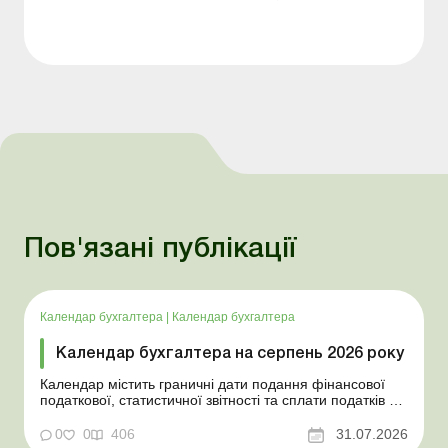
Пов'язані публікації
Календар бухгалтера
|
Календар бухгалтера
Календар бухгалтера на серпень 2026 року
Календар містить граничні дати подання фінансової
податкової, статистичної звітності та сплати податків у
серпні 2026 року, законодавчі норми та тематичні статті
від наших експертів. Якщо у вас під рукою Календар
0
0
406
31.07.2026