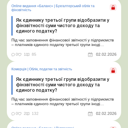
Online видання «Баланс»
|
Бухгалтерський облік та
фінзвітність
Як єдиннику третьої групи відобразити у
фінзвітності суми чистого доходу та
єдиного податку?
Під час заповнення фінансової звітності у підприємств
– платників єдиного податку третьої групи іноді
виникають запитання, як заповнити окремі рядки. У цій
статті відповімо на запитання, пов’язані з
0
1
85
02.02.2026
відображенням у фінзвітності сум чистого доходу та
єдиного податку. Баланс № 5 від 3 лю...
Комерція
|
Облік, податки та звiтнiсть
Як єдиннику третьої групи відобразити у
фінзвітності суми чистого доходу та
єдиного податку?
Під час заповнення фінансової звітності у підприємств
– платників єдиного податку третьої групи іноді
виникають запитання, як заповнити окремі рядки. У цій
статті відповімо на запитання, пов’язані з
0
2
132
02.02.2026
відображенням у фінзвітності сум чистого доходу та
єдиного податку. Іноді в юридичних осі...