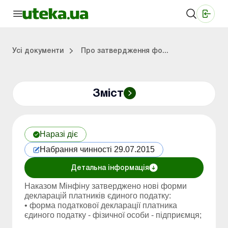
Медичні КНП
Online видання «Баланс»
Online видання «Баланс-Агро»
Online бібліотека «Баланс»
Портал Баланс-Бюджет
Сервіси Баланс-Бюджет
Свiт позитива
Робота з приватними підприємцями
Господарські операції
Юридичні консультації
Спецвипуски для комерційних підприємств
Блог редакції Uteka-Комерція
Зо
Об
Сх
Усі документи
Про затвердження фо...
Зміст
дприємцями
ації
риємств
Зовнішньоекономічна діяльність
Облік, податки та звiтнiсть
Схеми бухгалтерських проводок
Школа бухгалтера: просто про облік
Фінансовий аудит
Приватний підприєме
Інструкції для роботи
Наразі діє
Набрання чинності 29.07.2015
Детальна інформація
Наказом Мінфіну затверджено нові форми
декларацій платників єдиного податку:
• форма податкової декларації платника
єдиного податку - фізичної особи - підприємця;