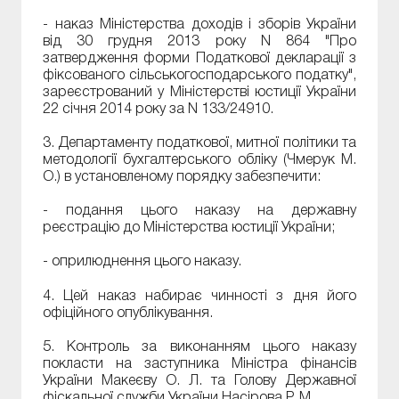
- наказ Міністерства доходів і зборів України
від 30 грудня 2013 року N 864 "Про
затвердження форми Податкової декларації з
фіксованого сільськогосподарського податку",
зареєстрований у Міністерстві юстиції України
22 січня 2014 року за N 133/24910.
3. Департаменту податкової, митної політики та
методології бухгалтерського обліку (Чмерук М.
О.) в установленому порядку забезпечити:
- подання цього наказу на державну
реєстрацію до Міністерства юстиції України;
- оприлюднення цього наказу.
4. Цей наказ набирає чинності з дня його
офіційного опублікування.
5. Контроль за виконанням цього наказу
покласти на заступника Міністра фінансів
України Макеєву О. Л. та Голову Державної
фіскальної служби України Насірова Р. М.