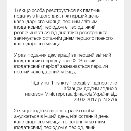
1) якщо особа реєструється як платник
податку з іншого дня, ніж перший день
календарного місяця, першим звітним
(податковим) періодом є період, який
розпочинається від дня такої реєстрації та
закінчується останнім днем першого повного
календарного місяця.
У разі подання декларації за перший звітний
(податковий) період у полі 02 "Звітний
(податковий) період" зазначається перший
повний календарний місяць;
(підпункт 1 пункту 1 розділу ІІ доповнено
абзацом другим згідно з
наказом Міністерства фінансів України від
23.02.2017 р. N 276)
2) якщо податкова реєстрація особи
анулюється в інший день, ніж останній день
календарного місяця, то останнім звітним
(податковим) періодом є період, який