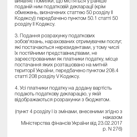
виявляє помилки, що містяться у раніше
поданій ним податковій декларації (крім
обмежень, визначених статтею 50 розділу II
Кодексу)) передбачено пунктом 50.1 статті 50
розділу II Кодексу.
3. Подання розрахунку податкових
зобов'язань, нарахованих отримувачем послуг,
які постачаються нерезидентами, у тому числі
їх постійними представництвами, не
зареєстрованими як платники податку, місце
постачання яких розташовано на митній
території України, передбачено пунктом 208.4
статті 208 розділу V Кодексу.
4. Усі платники податку на додану вартість
подають податкову декларацію, у якій
відображаються розрахунки з бюджетом.
(пункт 4 розділу І із змінами, внесеними згідно з
наказом
Міністерства фінансів України від 23.02.2017
р. N 276)