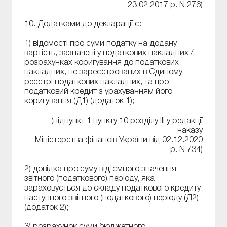
23.02.2017 р. N 276)
10. Додатками до декларації є:
1) відомості про суми податку на додану
вартість, зазначені у податкових накладних /
розрахунках коригування до податкових
накладних, не зареєстрованих в Єдиному
реєстрі податкових накладних, та про
податковий кредит з урахуванням його
коригування (Д1) (додаток 1);
(підпункт 1 пункту 10 розділу ІІІ у редакції
наказу
Міністерства фінансів України від 02.12.2020
р. N 734)
2) довідка про суму від'ємного значення
звітного (податкового) періоду, яка
зараховується до складу податкового кредиту
наступного звітного (податкового) періоду (Д2)
(додаток 2);
3) розрахунок суми бюджетного