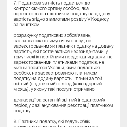
7. Податкова звітність подається до
контролюючого органу особою, яка
зареєстрована платником податку на додану
вартість згідно з вимогами розділу V Кодексу,
за винятком:
розрахунку податкових зобов'язань,
нарахованих отримувачем послуг, не
зареєстрованим як платник податку на додану
вартість, які постачаються нерезидентами, у
тому числі їх постійними представництвами, не
зареєстрованими платниками податків, на
митній території України, який подається
особою, не зареєстрованою платником
податку на додану вартість, і тільки за той
звітний (податковий) період (календарний
місяць), у якому такі послуги отримано;
декларації за останній звітний (податковий)
період у разі анулювання реєстрації платником
податку.
8. Платники податку, які ведуть облік