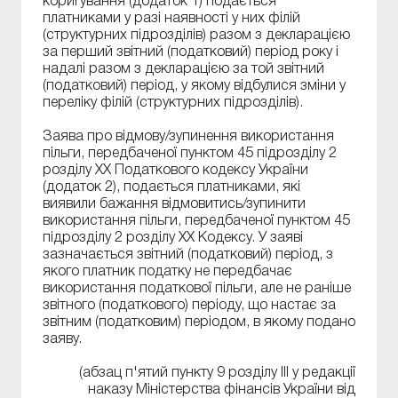
коригування (додаток 1) подається
платниками у разі наявності у них філій
(структурних підрозділів) разом з декларацією
за перший звітний (податковий) період року і
надалі разом з декларацією за той звітний
(податковий) період, у якому відбулися зміни у
переліку філій (структурних підрозділів).
Заява про відмову/зупинення використання
пільги, передбаченої пунктом 45 підрозділу 2
розділу XX Податкового кодексу України
(додаток 2), подається платниками, які
виявили бажання відмовитись/зупинити
використання пільги, передбаченої пунктом 45
підрозділу 2 розділу XX Кодексу. У заяві
зазначається звітний (податковий) період, з
якого платник податку не передбачає
використання податкової пільги, але не раніше
звітного (податкового) періоду, що настає за
звітним (податковим) періодом, в якому подано
заяву.
(абзац п'ятий пункту 9 розділу ІІІ у редакції
наказу Міністерства фінансів України від