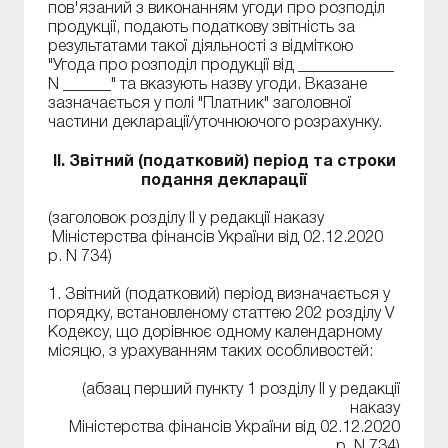
пов'язаний з виконанням угоди про розподіл
продукції, подають податкову звітність за
результатами такої діяльності з відміткою
"Угода про розподіл продукції від ____________
N ______" та вказують назву угоди. Вказане
зазначається у полі "Платник" заголовної
частини декларації/уточнюючого розрахунку.
II. Звітний (податковий) період та строки
подання декларації
(заголовок розділу ІІ у редакції наказу
Міністерства фінансів України від 02.12.2020
р. N 734)
1. Звітний (податковий) період визначається у
порядку, встановленому статтею 202 розділу V
Кодексу, що дорівнює одному календарному
місяцю, з урахуванням таких особливостей:
(абзац перший пункту 1 розділу ІІ у редакції
наказу
Міністерства фінансів України від 02.12.2020
р. N 734)