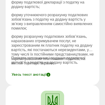
форму податкової декларації з податку на
додану вартість;
форму уточнюючого розрахунку податкових
зобов'язань з податку на додану вартість у
зв'язку з виправленням самостійно виявлених
помилок;
форму розрахунку податкових зобов’язань,
нарахованих отримувачем послуг, не
зареєстрованим як платник податку на додану
вартість, які постачаються нерезидентами, у
тому числі їх постійними представництвами, не
Порядок заповнення і подання податкової
зареєстрованими платниками податків, на
звітності з податку на додану вартість.
митній території України;
Увесь текст анотації