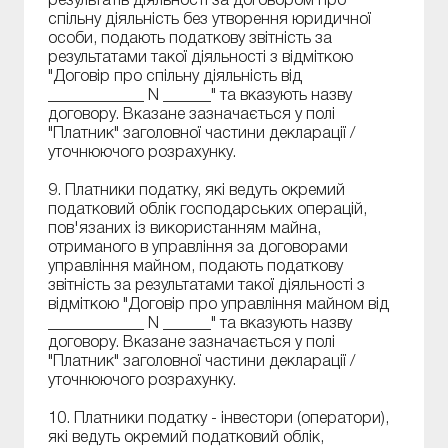
результатів діяльності за договором про
спільну діяльність без утворення юридичної
особи, подають податкову звітність за
результатами такої діяльності з відміткою
"Договір про спільну діяльність від
____________ N ______" та вказують назву
договору. Вказане зазначається у полі
"Платник" заголовної частини декларації /
уточнюючого розрахунку.
9. Платники податку, які ведуть окремий
податковий облік господарських операцій,
пов'язаних із використанням майна,
отриманого в управління за договорами
управління майном, подають податкову
звітність за результатами такої діяльності з
відміткою "Договір про управління майном від
____________ N ______" та вказують назву
договору. Вказане зазначається у полі
"Платник" заголовної частини декларації /
уточнюючого розрахунку.
10. Платники податку - інвестори (оператори),
які ведуть окремий податковий облік,