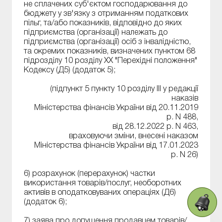
не сплачених суб'єктом господарювання до
бюджету у зв'язку з отриманням податкових
пільг, та/або показників, відповідно до яких
підприємства (організації) належать до
підприємства (організації) осіб з інвалідністю,
та окремих показників, визначених пунктом 68
підрозділу 10 розділу XX "Перехідні положення"
Кодексу (Д5) (додаток 5);
(підпункт 5 пункту 10 розділу ІІІ у редакції
наказів
Міністерства фінансів України від 20.11.2019
р. N 488,
від 28.12.2022 р. N 463,
враховуючи зміни, внесені наказом
Міністерства фінансів України від 17.01.2023
р. N 26)
6) розрахунок (перерахунок) частки
використання товарів/послуг, необоротних
активів в оподатковуваних операціях (Д6)
(додаток 6);
7) заява про допущення продавцем товарів/