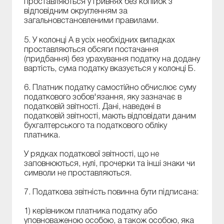
проставляються у гривнях без копійок з
відповідним округленням за
загальновстановленими правилами.
5. У колонці А в усіх необхідних випадках
проставляються обсяги постачання
(придбання) без урахування податку на додану
вартість, сума податку вказується у колонці Б.
6. Платник податку самостійно обчислює суму
податкового зобов'язання, яку зазначає в
податковій звітності. Дані, наведені в
податковій звітності, мають відповідати даним
бухгалтерського та податкового обліку
платника.
У рядках податкової звітності, що не
заповнюються, нулі, прочерки та інші знаки чи
символи не проставляються.
7. Податкова звітність повинна бути підписана:
1) керівником платника податку або
уповноваженою особою, а також особою, яка