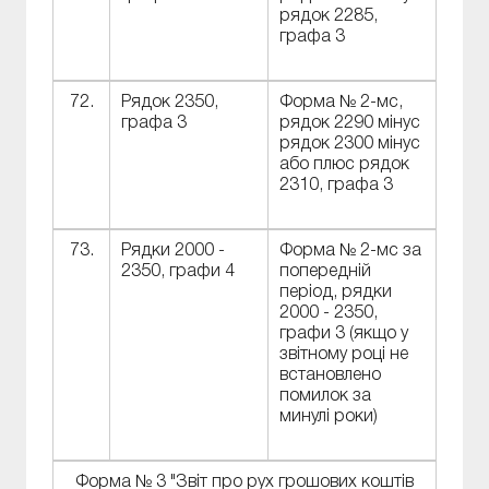
рядок 2285,
графа 3
72.
Рядок 2350,
Форма № 2-мс,
графа 3
рядок 2290 мінус
рядок 2300 мінус
або плюс рядок
2310, графа 3
73.
Рядки 2000 -
Форма № 2-мс за
2350, графи 4
попередній
період, рядки
2000 - 2350,
графи 3 (якщо у
звітному році не
встановлено
помилок за
минулі роки)
Форма № 3 "Звіт про рух грошових коштів