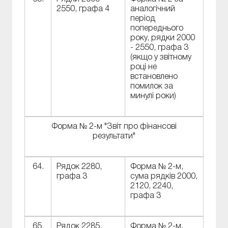
2550, графа 4
аналогічний
період
попереднього
року, рядки 2000
- 2550, графа 3
(якщо у звітному
році не
встановлено
помилок за
минулі роки)
Форма № 2-м "Звіт про фінансові
результати"
64.
Рядок 2280,
Форма № 2-м,
графа 3
сума рядків 2000,
2120, 2240,
графа 3
65.
Рядок 2285,
Форма № 2-м,