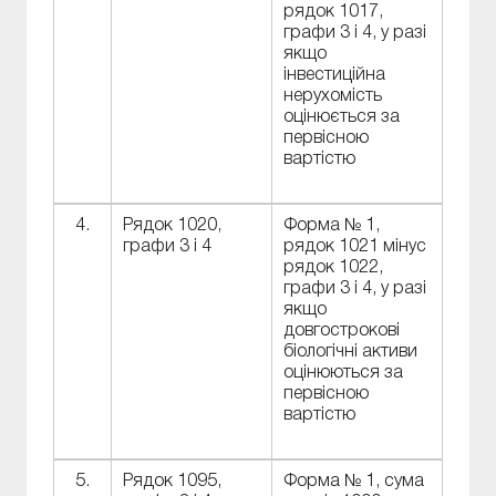
рядок 1017,
графи 3 і 4, у разі
якщо
інвестиційна
нерухомість
оцінюється за
первісною
вартістю
4.
Рядок 1020,
Форма № 1,
графи 3 і 4
рядок 1021 мінус
рядок 1022,
графи 3 і 4, у разі
якщо
довгострокові
біологічні активи
оцінюються за
первісною
вартістю
5.
Рядок 1095,
Форма № 1, сума