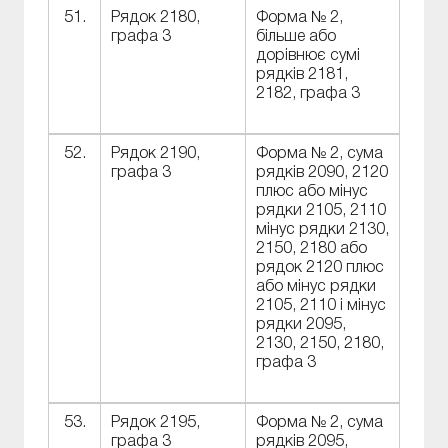
51.
Рядок 2180,
Форма № 2,
графа 3
більше або
дорівнює сумі
рядків 2181,
2182, графа 3
52.
Рядок 2190,
Форма № 2, сума
графа 3
рядків 2090, 2120
плюс або мінус
рядки 2105, 2110
мінус рядки 2130,
2150, 2180 або
рядок 2120 плюс
або мінус рядки
2105, 2110 і мінус
рядки 2095,
2130, 2150, 2180,
графа 3
53.
Рядок 2195,
Форма № 2, сума
графа 3
рядків 2095,