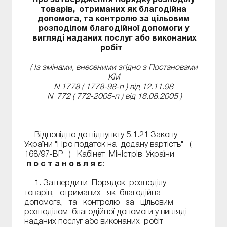
Про затвердження Порядку розподілу
товарів, отриманих як благодійна
допомога, та контролю за цільовим
розподілом благодійної допомоги у
вигляді наданих послуг або виконаних
робіт
( Із змінами, внесеними згідно з Постановами
КМ
N 1778 (
1778-98-п
) від 12.11.98
N 772 (
772-2005-п
) від 18.08.2005 )
Відповідно до підпункту 5.1.21 Закону
України "Про податок на додану вартість" (
168/97-ВР
) Кабінет Міністрів України
п о с т а н о в л я є
:
1. Затвердити Порядок розподілу
товарів, отриманих як благодійна
допомога, та контролю за цільовим
розподілом благодійної допомоги у вигляді
наданих послуг або виконаних робіт