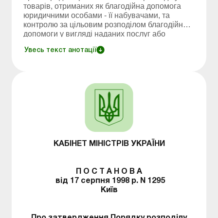
товарів, отриманих як благодійна допомога
юридичними особами - її набувачами, та
контролю за цільовим розподілом благодійної
допомоги у вигляді наданих послуг або
виконаних робіт.
Увесь текст анотації
КАБІНЕТ МІНІСТРІВ УКРАЇНИ
П О С Т А Н О В А
від 17 серпня 1998 р. N 1295
Київ