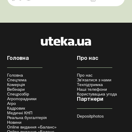
підтримувати свою діяльність на належному рівні,
попри хронічне недофінансування з боку держави.
Чинне закон...
Головна
Про нас
Головна
Про нас
Спецтема
Зв'язатися з нами
Комерція
Техпідтримка
Вебінари
Наші телефони
Спецрозбір
Користувацька угода
Агропорадники
Партнери
Агро
Кадровик
Медичні КНП
Depositphotos
Реальна бухгалтерія
Новини
Online видання «Баланс»
Online видання «Баланс-