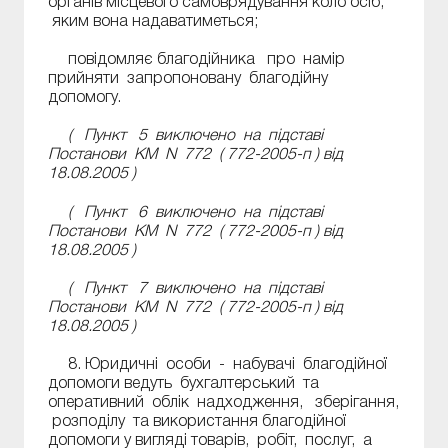
органів місцевого самоврядування коло осіб,
яким вона надаватиметься;
повідомляє благодійника про намір
прийняти запропоновану благодійну
допомогу.
( Пункт 5 виключено на підставі
Постанови КМ N 772 (
772-2005-п
) від
18.08.2005 )
( Пункт 6 виключено на підставі
Постанови КМ N 772 (
772-2005-п
) від
18.08.2005 )
( Пункт 7 виключено на підставі
Постанови КМ N 772 (
772-2005-п
) від
18.08.2005 )
8. Юридичні особи - набувачі благодійної
допомоги ведуть бухгалтерський та
оперативний облік надходження, зберігання,
розподілу та використання благодійної
допомоги у вигляді товарів, робіт, послуг, а