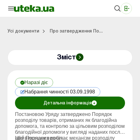
Медичні КНП
Online видання «Баланс»
Online видання «Баланс-Агро»
Online бібліотека «Баланс»
Портал Баланс-Бюджет
Сервіси Баланс-Бюджет
Свiт позитива
Робота з приватними підприємцями
Господарські операції
Юридичні консультації
Спецвипуски для комерційних підприємств
Блог редакції Uteka-Комерція
Зо
Об
Сх
Усі документи
Про затвердження По...
Зміст
дприємцями
ації
риємств
Зовнішньоекономічна діяльність
Облік, податки та звiтнiсть
Схеми бухгалтерських проводок
Школа бухгалтера: просто про облік
Фінансовий аудит
Приватний підприєме
Інструкції для роботи
Наразі діє
Набрання чинності 03.09.1998
Детальна інформація
Постановою Уряду затверджено Порядок
розподілу товарів, отриманих як благодійна
допомога, та контролю за цільовим розподілом
благодійної допомоги у вигляді наданих послуг
Цей Порядок визначає механізм розподілу
або виконаних робіт.