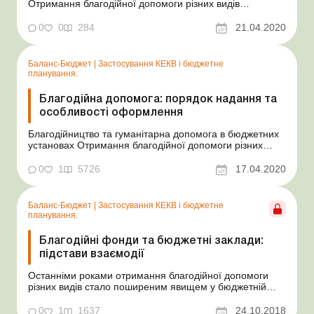
Отримання благодійної допомоги різних видів
останніми роками стало доволі поширеним явищем у
бюджетній сфері. Завдяки додатковим надходженням
0
0
284
21.04.2020
коштів (товарів, робіт чи послуг) від благодійників
бюджетні установи мають змогу підтримувати свою
діяльність...
Баланс-Бюджет
|
Застосування КЕКВ і бюджетне
планування.
Благодійна допомога: порядок надання та
особливості оформлення
Благодійництво та гуманітарна допомога в бюджетних
установах Отримання благодійної допомоги різних
видів останніми роками стало доволі поширеним
явищем у бюджетній сфері. Завдяки додатковим
0
1
5726
17.04.2020
надходженням коштів (товарів, робіт чи послуг) від
благодійників бюджетні установи мають змогу
підтримувати св...
Баланс-Бюджет
|
Застосування КЕКВ і бюджетне
планування.
Благодійні фонди та бюджетні заклади:
підстави взаємодії
Останніми роками отримання благодійної допомоги
різних видів стало поширеним явищем у бюджетній
сфері. Завдяки додатковим коштам від благодійних
організацій бюджетні установи мають можливість
0
1
1637
24.10.2018