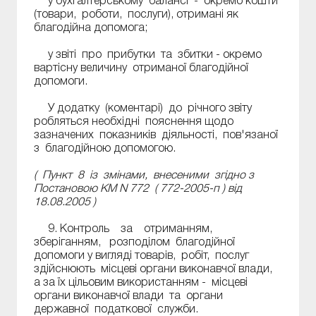
у бухгалтерському балансі - окремо кошти
(товари, роботи, послуги), отримані як
благодійна допомога;
у звіті про прибутки та збитки - окремо
вартісну величину отриманої благодійної
допомоги.
У додатку (коментарі) до річного звіту
робляться необхідні пояснення щодо
зазначених показників діяльності, пов'язаної
з благодійною допомогою.
( Пункт 8 із змінами, внесеними згідно з
Постановою КМ N 772 (
772-2005-п
) від
18.08.2005 )
9. Контроль за отриманням,
зберіганням, розподілом благодійної
допомоги у вигляді товарів, робіт, послуг
здійснюють місцеві органи виконавчої влади,
а за їх цільовим використанням - місцеві
органи виконавчої влади та органи
державної податкової служби.