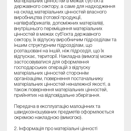
матеріальних цінностей в межах суб’єкта
державного сектору, а саме для надходження
на склад матеріальних цінностей власного
виробництва (готової продукції,
напівфабрикатів, допоміжних матеріалів),
внутрішнього переміщення матеріальних
цінностей в межах суб’єкта державного
сектору, їх відпуску виробничим підрозділам та
іншим структурним підрозділам, що
розташовані на іншій, ніж підрозділ, що їх
відпускає, території. Накладна (вимога) може
застосовуватися для оформлення
господарських операцій з відпуску
матеріальних цінностей стороннім
організаціям, повернення постачальнику
матеріальних цінностей неналежної якості, а
також повернення матеріальних цінностей,
прийнятих на відповідальне зберігання.
Передача в експлуатацію малоцінних та
швидкозношуваних предметів оформлюється
окремою накладною (вимогою).
2. Інформація про матеріальні цінності