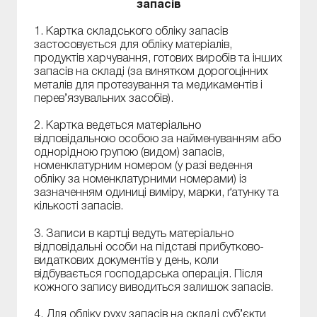
запасів
1. Картка складського обліку запасів
застосовується для обліку матеріалів,
продуктів харчування, готових виробів та інших
запасів на складі (за винятком дорогоцінних
металів для протезування та медикаментів і
перев’язувальних засобів).
2. Картка ведеться матеріально
відповідальною особою за найменуванням або
однорідною групою (видом) запасів,
номенклатурним номером (у разі ведення
обліку за номенклатурними номерами) із
зазначенням одиниці виміру, марки, ґатунку та
кількості запасів.
3. Записи в картці ведуть матеріально
відповідальні особи на підставі прибутково-
видаткових документів у день, коли
відбувається господарська операція. Після
кожного запису виводиться залишок запасів.
4. Для обліку руху запасів на складі суб’єкти