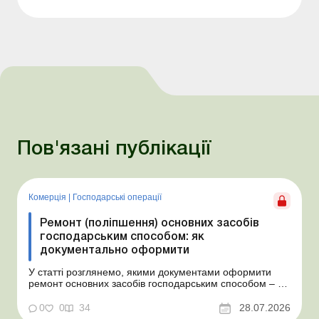
Пов'язані публікації
Комерція
|
Господарські операції
Ремонт (поліпшення) основних засобів
господарським способом: як
документально оформити
У статті розглянемо, якими документами оформити
ремонт основних засобів господарським способом – від
дефектного акта, кошторису й наказу до наряду-
замовлення, відомості про виконання робіт, звіту про
0
0
34
28.07.2026
витрату матеріалів та акта приймання