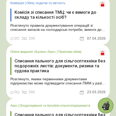
Комерція
|
Облік, податки та звiтнiсть
Комісія зі списання ТМЦ: чи є вимоги до
складу та кількості осіб?
Розглянуто правила документування операцій зі
списання запасів на господарські потреби, вимоги до
комісії зі списання, чи є обмеження щодо її складу, чи
всі члени комісії мають підписати акт. Ситуація. На
0
2
299
07.04.2026
підприємстві є наказ про постійну комісію зі списання
ТМЦ у складі шести осіб. У самому акті на...
Online видання «Баланс-Агро»
|
Практика обліку
Списання пального для сільгосптехніки без
подорожніх листів: документи, ризики та
судова практика
Розглянуто, якими первинними документами
підприємство може підтвердити списання ПММ у разі,
якщо подорожні листи не ведуться, а також як
організувати документообіг і підготуватися до
0
3
580
23.03.2026
податкової перевірки. Баланс-Агро № 12 від 24
березня 2026 року Тваринницьке підприємство має
вантажний автомобіль ...
Агро
|
Оподаткування та бухоблік сільгосппідприємств
Списання пального для сільгосптехніки без