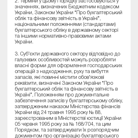
2. Терміни у цьому Порядку застосовуються у
значеннях, визначених Бюджетним кодексом
України, Законом України “Про бухгалтерський
облік та фінансову звітність в Україні”,
національними положеннями (стандартами)
бухгалтерського обліку в державному секторі
та іншими нормативно-правовими актами
України.
3. Суб’єкти державного сектору відповідно до
галузевих особливостей можуть розробляти
власні форми для оформлення господарських
операцій з надходження, руху та вибуття
запасів, які повинні містити обов’язкові
реквізити, визначені Законом України “Про
бухгалтерський облік та фінансову звітність в
Україні”, Положенням про документальне
забезпечення записів у бухгалтерському обліку,
затвердженим наказом Міністерства фінансів
України від 24 травня 1995 року № 88,
зареєстрованим в Міністерстві юстиції України
05 червня 1995 року за № 168/704, та цим
Порядком, та затверджувати їх розпорядчим
документом про організацію бухгалтерського