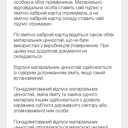
особою в обох примірниках. Матеріально
відповідальна особа ставить свій підпис у
лімітно-забірній картці отримувача, а на
лімітно-забірній картці складу ставить свій
підпис отримувач.
По лімітно-забірній картці ведеться також облік
матеріальних цінностей, що не були
використані у виробництві (повернення). При
цьому інші додаткові документи не
складаються.
Відпуск матеріальних цінностей здійснюється
із суворим дотриманням ліміту, якщо такий
встановлений.
Понадлімітований відпуск матеріальних
цінностей, зміна ліміту та заміна одного
матеріалу іншим здійснюється з дозволу
керівника суб’єкта державного сектору або
уповноваженої ним особи.
Понадлімітований відпуск матеріальних
цінностей оформлюється випискою окремої