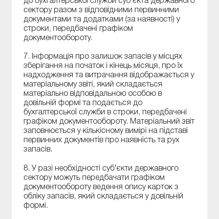
до бухгалтерської служби суб’єкта державного
сектору разом з відповідними первинними
документами та додатками (за наявності) у
строки, передбачені графіком
документообороту.
7. Інформація про залишок запасів у місцях
зберігання на початок і кінець місяця, про їх
надходження та витрачання відображається у
матеріальному звіті, який складається
матеріально відповідальною особою в
довільній формі та подається до
бухгалтерської служби в строки, передбачені
графіком документообороту. Матеріальний звіт
заповнюється у кількісному вимірі на підставі
первинних документів про наявність та рух
запасів.
8. У разі необхідності суб’єкти державного
сектору можуть передбачати графіком
документообороту ведення опису карток з
обліку запасів, який складається у довільній
формі.