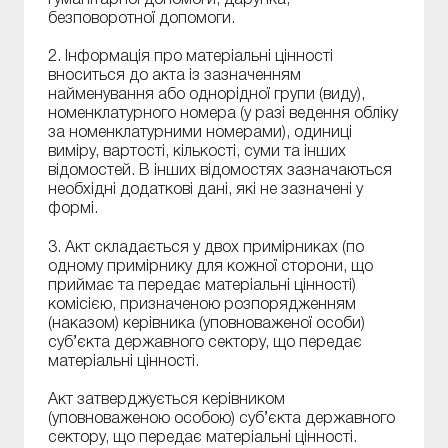
гуманітарної допомоги, дарунка,
безповоротної допомоги.
2. Інформація про матеріальні цінності
вноситься до акта із зазначенням
найменування або однорідної групи (виду),
номенклатурного номера (у разі ведення обліку
за номенклатурними номерами), одиниці
виміру, вартості, кількості, суми та інших
відомостей. В інших відомостях зазначаються
необхідні додаткові дані, які не зазначені у
формі.
3. Акт складається у двох примірниках (по
одному примірнику для кожної сторони, що
приймає та передає матеріальні цінності)
комісією, призначеною розпорядженням
(наказом) керівника (уповноваженої особи)
суб’єкта державного сектору, що передає
матеріальні цінності.
Акт затверджується керівником
(уповноваженою особою) суб’єкта державного
сектору, що передає матеріальні цінності.