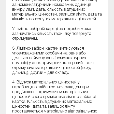
номенклатурний номер (у разі ведення обліку
за номенклатурними номерами), одиниця
виміру, ліміт, дата, кількість відпущених
матеріальних цінностей, залишок ліміту, дата та
кількість повернутих матеріальних цінностей.
У лімітно-забірній картці за потреби може
зазначатись кількість тари, яку повернуто
отримувачем.
3. Лімітно-забірні картки виписуються
уповноваженими особами на одне або
декілька найменувань (номенклатурних
номерів) у двох примірниках: перший – для
отримувача матеріальних цінностей (цеху,
дільниці), другий – для складу.
4. Відпуск матеріальних цінностей у
виробництво здійснюється складом при
пред’явленні отримувачем матеріальних
цінностей свого примірника лімітно-забірної
картки. Кількість відпущених матеріальних
цінностей, дата та залишок ліміту
проставляється матеріально відповідальною