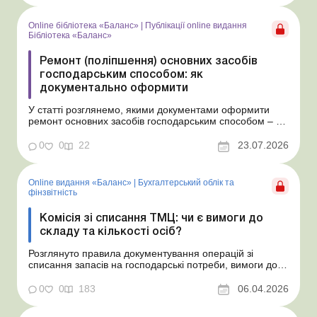
відремонтованого об’єкта. Основні засоби: ремонти, ...
Online бібліотека «Баланс»
|
Публікації online видання
Бібліотека «Баланс»
Ремонт (поліпшення) основних засобів
господарським способом: як
документально оформити
У статті розглянемо, якими документами оформити
ремонт основних засобів господарським способом – від
дефектного акта, кошторису й наказу до наряду-
замовлення, відомості про виконання робіт, звіту про
0
0
22
23.07.2026
витрату матеріалів та акта приймання
відремонтованого об’єкта. Бібліотека Баланс № 14 ...
Online видання «Баланс»
|
Бухгалтерський облік та
фінзвітність
Комісія зі списання ТМЦ: чи є вимоги до
складу та кількості осіб?
Розглянуто правила документування операцій зі
списання запасів на господарські потреби, вимоги до
комісії зі списання, чи є обмеження щодо її складу, чи
всі члени комісії мають підписати акт. Баланс № 14 від
0
0
183
06.04.2026
7 квітня 2026 року Ситуація. На підприємстві є наказ
про постійну комісію зі списання ТМЦ ...