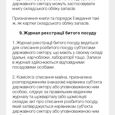
державного сектору можуть застосовувати
книгу складського обліку запасів.
Призначення книги та порядок її ведення такі
ж, як картки складського обліку запасів.
9. Журнал реєстрації битого посуду
1. Журнал реєстрації битого посуду ведеться
для списання розбитого посуду суб’єктами
державного сектору, що мають у своєму складі
їдальні, харчоблоки, лабораторії тощо. Записи
в журналі здійснюються відповідними
посадовими особами.
2. Комісія із списання майна, призначена
розпорядженням (наказом) керівника суб’єкта
державного сектору або уповноваженою ним
особою, слідкує за правильним веденням
журналу та щокварталу (або щомісяця)
складає акт про списання розбитого посуду,
який затверджується керівником суб’єкта
державного сектору або уповноваженою ним