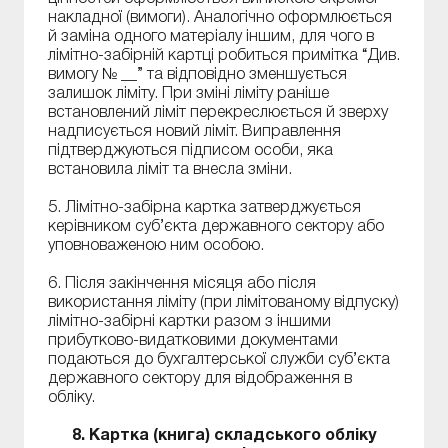
накладної (вимоги). Аналогічно оформлюється
й заміна одного матеріалу іншим, для чого в
лімітно-забірній картці робиться примітка “Див.
вимогу № __” та відповідно зменшується
залишок ліміту. При зміні ліміту раніше
встановлений ліміт перекреслюється й зверху
надписується новий ліміт. Виправлення
підтверджуються підписом особи, яка
встановила ліміт та внесла зміни.
5. Лімітно-забірна картка затверджується
керівником суб’єкта державного сектору або
уповноваженою ним особою.
6. Після закінчення місяця або після
використання ліміту (при лімітованому відпуску)
лімітно-забірні картки разом з іншими
прибутково-видатковими документами
подаються до бухгалтерської служби суб’єкта
державного сектору для відображення в
обліку.
8. Картка (книга) складського обліку