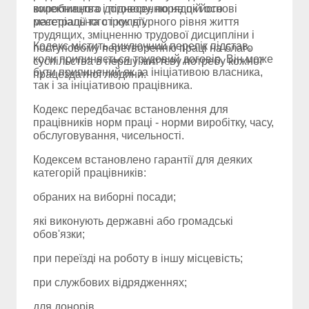
виробництва і піднесенню на цій основі
колективного договору, порядок його
матеріального і культурного рівня життя
реєстрації та строк дії.
трудящих, зміцненню трудової дисципліни і
Кодекс містить виключний перелік підстав,
поступовому перетворенню праці на благо
коли припиняється трудовий договір. Він може
суспільства в першу життєву потребу кожної
бути припинений як за ініціативою власника,
працездатної людини.
так і за ініціативою працівника.
Кодекс передбачає встановлення для
працівників норм праці - норми виробітку, часу,
обслуговування, чисельності.
Кодексем встановлено гарантії для деяких
категорій працівників:
обраних на виборні посади;
які виконують державні або громадські
обов'язки;
при переїзді на роботу в іншу місцевість;
при службових відрядженнях;
для донорів.