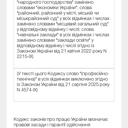
"народного господарства" замінено
словами "економіки України"; слова
"районний, районний у місті, міській чи
міськрайонний суд" у всіх відмінках і числах
замінено словами "місцевий загальний суд"
у відповідному відмінку і числі; слова
"навчальні заклади" в усіх відмінках і числах
замінено словами "заклади освіти" у
відповідному відмінку і числі згідно із
Законом України від 21 квітня 2022 року N
2215-IX)
(У тексті цього Кодексу слово "(професійно-
технічна)" в усіх відмінках виключено згідно
із Законом України від 21 серпня 2025 року
N 4574-IX)
Кодекс законів про працю України визначає
правові засади і гарантії здійснення