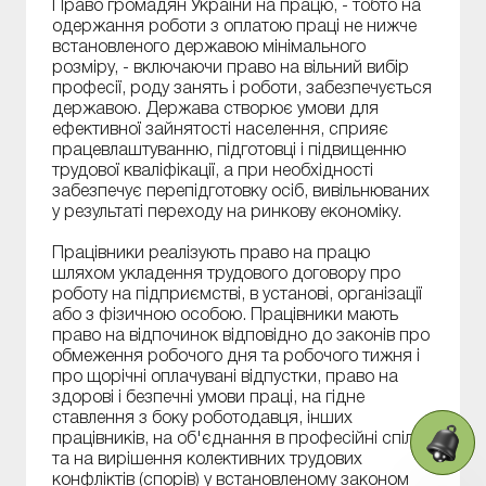
Право громадян України на працю, - тобто на
одержання роботи з оплатою праці не нижче
встановленого державою мінімального
розміру, - включаючи право на вільний вибір
професії, роду занять і роботи, забезпечується
державою. Держава створює умови для
ефективної зайнятості населення, сприяє
працевлаштуванню, підготовці і підвищенню
трудової кваліфікації, а при необхідності
забезпечує перепідготовку осіб, вивільнюваних
у результаті переходу на ринкову економіку.
Працівники реалізують право на працю
шляхом укладення трудового договору про
роботу на підприємстві, в установі, організації
або з фізичною особою. Працівники мають
право на відпочинок відповідно до законів про
обмеження робочого дня та робочого тижня і
про щорічні оплачувані відпустки, право на
здорові і безпечні умови праці, на гідне
ставлення з боку роботодавця, інших
працівників, на об'єднання в професійні спілки
та на вирішення колективних трудових
конфліктів (спорів) у встановленому законом