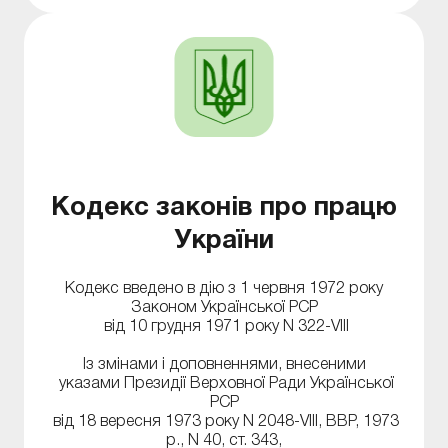
пенсійне забезпечення за віком, по
інвалідності, у зв'язку із втратою годувальника,
а також за вислугу років надається працівнику
та членам його сім'ї.
Кодекс законів про працю
України
Кодекс введено в дію з 1 червня 1972 року
Законом Української РСР
від 10 грудня 1971 року N 322-VIII
Із змінами і доповненнями, внесеними
указами Президії Верховної Ради Української
РСР
від 18 вересня 1973 року N 2048-VIII, ВВР, 1973
р., N 40, ст. 343,