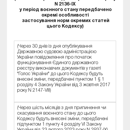
N 2136-IX
у період воєнного стану передбачено
окремі особливості
застосування норм окремих статей
цього Кодексу)
(Через 30 днів із дня опублікування
Державною судовою адміністрацією
України повідомлення про початок
функціонування Єдиного державного
реєстру виконавчих документів у газеті
"Голос України" до цього Кодексу будуть
внесені зміни, передбачені пунктом 1 § 1
розділу 4 Закону України від 3 жовтня 2017
року N 2147-VIII)
(Через шість місяців з дня припинення чи
скасування воєнного стану до цього
Кодексу будуть внесені зміни, передбачені
підпунктом 1 пункту 4 розділу VI Закону
України від 23 лютого 2023 року N 2937-IX)