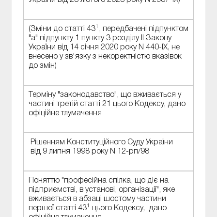
1
(Зміни до статті 43
, передбачені підпунктом
"а" підпункту 1 пункту 3 розділу ІІ Закону
України від 14 січня 2020 року N 440-IX, не
внесено у зв'язку з некоректністю вказівок
до змін)
Терміну "законодавство", що вживається у
частині третій статті 21 цього Кодексу, дано
офіційне тлумачення
Рішенням Конституційного Суду України
від 9 липня 1998 року N 12-рп/98
Поняттю "професійна спілка, що діє на
підприємстві, в установі, організації", яке
вживається в абзаці шостому частини
1
першої статті 43
цього Кодексу, дано