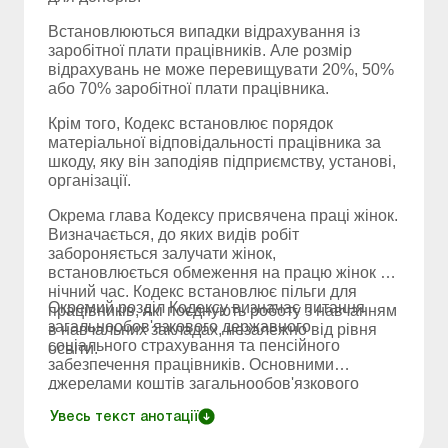
Встановлюються випадки відрахування із
заробітної плати працівників. Але розмір
відрахувань не може перевищувати 20%, 50%
або 70% заробітної плати працівника.
Крім того, Кодекс встановлює порядок
матеріальної відповідальності працівника за
шкоду, яку він заподіяв підприємству, установі,
організації.
Окрема глава Кодексу присвячена праці жінок.
Визначається, до яких видів робіт
забороняється залучати жінок,
встановлюється обмеження на працю жінок у
нічний час. Кодекс встановлює пільги для
Окремий розділ Кодексу визначає питання
працівників, які поєднують роботу з навчанням
загальнообов'язкового державного
в навчальних закладах, незалежно від рівня
соціального страхування та пенсійного
освіти.
забезпечення працівників. Основними
джерелами коштів загальнообов'язкового
державного соціального страхування є внески
Увесь текст анотації
власників підприємств, установ, організацій та
працівників. Одночасно право на державне