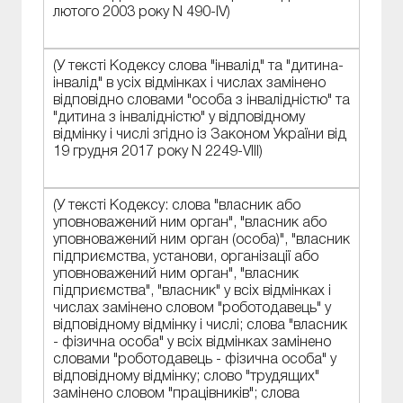
лютого 2003 року N 490-IV)
(У тексті Кодексу слова "інвалід" та "дитина-
інвалід" в усіх відмінках і числах замінено
відповідно словами "особа з інвалідністю" та
"дитина з інвалідністю" у відповідному
відмінку і числі згідно із Законом України від
19 грудня 2017 року N 2249-VIII)
(У тексті Кодексу: слова "власник або
уповноважений ним орган", "власник або
уповноважений ним орган (особа)", "власник
підприємства, установи, організації або
уповноважений ним орган", "власник
підприємства", "власник" у всіх відмінках і
числах замінено словом "роботодавець" у
відповідному відмінку і числі; слова "власник
- фізична особа" у всіх відмінках замінено
словами "роботодавець - фізична особа" у
відповідному відмінку; слово "трудящих"
замінено словом "працівників"; слова