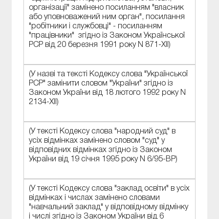
організації" замінено посиланням "власник
або уповноважений ним орган", посилання
"робітники і службовці" - посиланням
"працівники" згідно із Законом Української
РСР від 20 березня 1991 року N 871-XII)
(У назві та тексті Кодексу слова "Української
РСР" замінити словом "України" згідно із
Законом України від 18 лютого 1992 року N
2134-XII)
(У тексті Кодексу слова "народний суд" в
усіх відмінках замінено словом "суд" у
відповідних відмінках згідно із Законом
України від 19 січня 1995 року N 6/95-ВР)
(У тексті Кодексу слова "заклад освіти" в усіх
відмінках і числах замінено словами
"навчальний заклад" у відповідному відмінку
і числі згідно із Законом України від 6