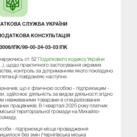
АТКОВА СЛУЖБА УКРАЇНИ
ПОДАТКОВА КОНСУЛЬТАЦІЯ
 3006/ІПК/99-00-24-03-03 ІПК
керуючись ст. 52
Податкового кодексу України
(...), щодо практичного застосування окремих
вства, контроль за дотриманням якого покладено
петенції повідомляє наступне.
зазначив, що є фізичною особою - підприємцем -
и, здійснює діяльність за видом діяльності згідно
ми невживаними товарами в спеціалізованих
их працівників. В I кварталі 2025 року платник
ї міської територіальної громади на Михайло-
ромаду.
ї особи - підприємця місце провадження
ишилося без змін (Чернігівська міська