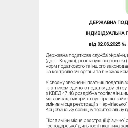
ДЕРЖАВНА ПОД
ІНДИВІДУАЛЬНА 
від 02.06.2025 №
Державна податкова служба України, 
(далі - Кодекс), розглянула звернення 
норм податкового та іншого законода
на контролюючі органи та в межах ком
У своєму зверненні платник податків 
платником єдиного податку другої груп
з КВЕД 47.48 роздрібна торгівля інши
магазинах, використовує працю найман
змінив місце реєстрації з Чернігівсько
Коцюбинську селищну територіальну г
Після зміни місця реєстрації фізично
господарської діяльності платника зал