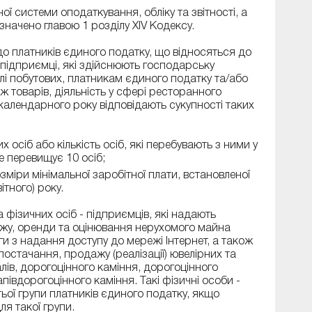
 системи оподаткування, обліку та звітності, а
начено главою 1 розділу XIV Кодексу.
у до платників єдиного податку, що відносяться до
- підприємці, які здійснюють господарську
слі побутових, платникам єдиного податку та/або
 товарів, діяльність у сфері ресторанного
календарного року відповідають сукупності таких
осіб або кількість осіб, які перебувають з ними у
е перевищує 10 осіб;
міри мінімальної заробітної плати, встановленої
ітного) року.
 фізичних осіб - підприємців, які надають
дажу, оренди та оцінювання нерухомого майна
ги з надання доступу до мережі Інтернет, а також
постачання, продажу (реалізації) ювелірних та
лів, дорогоцінного каміння, дорогоцінного
півдорогоцінного каміння. Такі фізичні особи -
ьої групи платників єдиного податку, якщо
я такої групи.