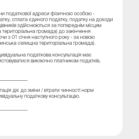
іни податкової адреси фізичною особою -
тку, сплата єдиного податку, податку на доходи
цівників здійснюються за попереднім місцем
а територіальна громада) до закінчення
чи з 01 січня наступного року - за новою
нська селищна територіальна громада).
ндивідуальна податкова консультація має
истовуватися виключно платником податків,
____________
ація діє до зміни / втрати чинності норм
відуальну податкову консультацію.
____________