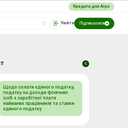
Кредити для Агро
Увійти
Підписатися
сто про облік
Портал Баланс-Бюджет
ст
Щодо сплати єдиного податку,
податку на доходи фізичних
осіб з заробітної плати
найманих працівників та ставки
єдиного податку