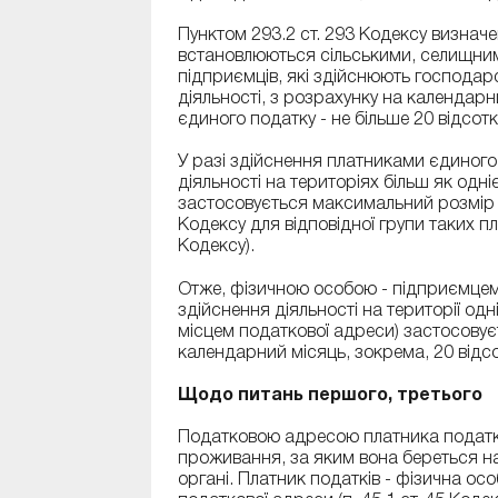
Пунктом 293.2 ст. 293 Кодексу визнач
встановлюються сільськими, селищним
підприємців, які здійснюють господарс
діяльності, з розрахунку на календарн
єдиного податку - не більше 20 відсотк
У разі здійснення платниками єдиного 
діяльності на територіях більш як одніє
застосовується максимальний розмір с
Кодексу для відповідної групи таких пл
Кодексу).
Отже, фізичною особою - підприємцем 
здійснення діяльності на території одні
місцем податкової адреси) застосову
календарний місяць, зокрема, 20 відсот
Щодо питань першого, третього
Податковою адресою платника податків
проживання, за яким вона береться на
органі. Платник податків - фізична ос