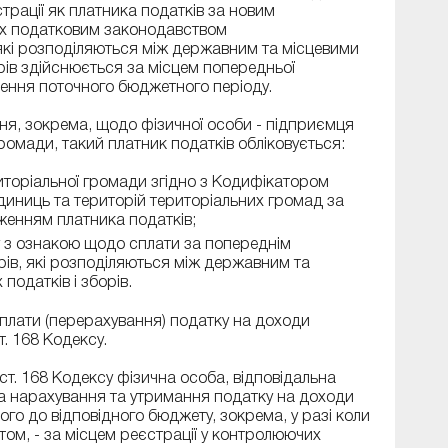
трації як платника податків за новим
х податковим законодавством
 які розподіляються між державним та місцевими
рів здійснюється за місцем попередньої
чення поточного бюджетного періоду.
ня, зокрема, щодо фізичної особи - підприємця
ромади, такий платник податків обліковується:
риторіальної громади згідно з Кодифікатором
диниць та територій територіальних громад за
женням платника податків;
у з ознакою щодо сплати за попереднім
рів, які розподіляються між державним та
податків і зборів.
плати (перерахування) податку на доходи
. 168 Кодексу.
.4 ст. 168 Кодексу фізична особа, відповідальна
 за нарахування та утримання податку на доходи
ого до відповідного бюджету, зокрема, у разі коли
том, - за місцем реєстрації у контролюючих