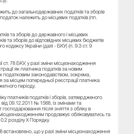
су).
жить до загальнодержавних податків та зборів
ий податок належить до місцевих податків (пп.
ів та зборів до державного і місцевих
ів та зборів до відповідних місцевих бюджетів
кодексу України (далі - БКУ) (п. 9.3 ст. 9
ї ст. 78 БКУ, у разі зміни місцезнаходження
трації як платника податків за новим
х податковим законодавством, зокрема,
ся за місцем попередньої реєстрації платника
жетного періоду.
ліку платників податків і зборів, затвердженого
 від 09.12.2011 № 1588
, із змінами та
т господарювання після зняття з обліку в
місцезнаходженням продовжує обліковуватись та
0.2 розділу X Порядку.
8 встановлено, що у разі зміни місцезнаходження