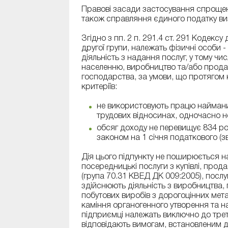
Правові засади застосування спрощеної
також справляння єдиного податку виз
Згідно з пп. 2 п. 291.4 ст. 291 Кодекс
другої групи, належать фізичні особи 
діяльність з надання послуг, у тому чи
населенню, виробництво та/або продаж
господарства, за умови, що протягом 
критеріїв:
не використовують працю найманих 
трудових відносинах, одночасно н
обсяг доходу не перевищує 834 роз
законом на 1 січня податкового (зв
Дія цього підпункту не поширюється на
посередницькі послуги з купівлі, про
(група 70.31 КВЕД ДК 009:2005), послу
здійснюють діяльність з виробництва, 
побутових виробів з дорогоцінних мета
каміння органогенного утворення та на
підприємці належать виключно до трет
відповідають вимогам, встановленим дл