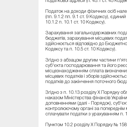
податкової адреси (п. 45.1 ст. 45 Кодек
Податок на доходи фізичних осіб нале
(пп. 9.1.2 пп. 9.1 ст. 9 Кодексу), єдин
10.1.2 п. 10.1 ст. 10 Кодексу).
Зарахування загальнодержавних податк
бюджетів, зарахування місцевих податк
здійснюється відповідно до Бюджетного 
Кодексу та п. 10.5 ст. 10 Кодексу).
Згідно з абзацом другим частини п'ято
суб'єкта господарювання та його реєс
місцезнаходженням сплата визначени
місцевих податків і зборів здійснюєть
податків до закінчення поточного бюд
Згідно з п. 10.13 розділу X Порядку об
наказом Міністерства фінансів України
доповненнями (далі - Порядок), суб'єк
контролюючому органі за попереднім 
сплачувати податки з урахуванням п. 1
Пунктом 10.2 розділу X Порядку № 158