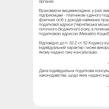
органах.
Враховуючи вищевикладене, у разі зм
підприємцем - платником єдиного пода
фізичних осіб з доходів найманих пра
податкової адреси (Чернігівська міськ
поточного бюджетного року, а починаю
податковою адресою (Михайло-Коцюби
Відповідно до п. 52.2 ст. 52 Кодексу і
індивідуальний характер і може викор
якому надано таку консультацію.
Дана індивідуальна податкова консульт
законодавства, щодо яких надано інди