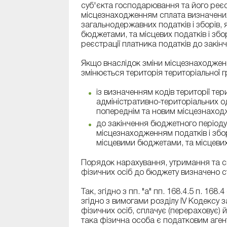
суб'єкта господарювання та його реєс
місцезнаходженням сплата визначени
загальнодержавних податків і зборів,
бюджетами, та місцевих податків і збо
реєстрації платника податків до закін
Якщо внаслідок зміни місцезнаходжен
змінюється територія територіальної г
із визначенням кодів території те
адміністративно-територіальних о
попереднім та новим місцезнаход
до закінчення бюджетного період
місцезнаходженням податків і збо
місцевими бюджетами, та місцевих 
Порядок нарахування, утримання та с
фізичних осіб до бюджету визначено ст
Так, згідно з пп. "а" пп. 168.4.5 п. 168
згідно з вимогами розділу IV Кодексу
фізичних осіб, сплачує (перераховує) й
така фізична особа є податковим аген