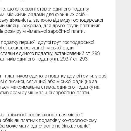
ено, що фіксовані ставки єдиного податку
и, міськими радами для фізичних осіб -
ьку діяльність, залежно від виду господарської
ий місяць, зокрема, для другої групи платників
ів розміру мінімальної заробітної плати.
податку першої і другої груп господарської
ї сільської, селищної, міської ради
тавки єдиного податку, встановлений ст. 293
атників єдиного податку (п. 293.7 ст. 293
- платником єдиного податку другої групи, у разі
єї сільської, селищної або міської ради (не за
ється максимальна ставка єдиного податку на
ків розміру мінімальної заробітної плати.
 - фізичної особи визнається місце її
 облік як платник податків у контролюючому
оба може мати одночасно не більше однієї